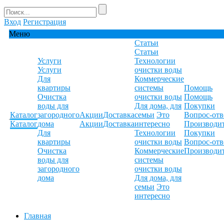
Вход
Регистрация
Меню
Статьи
Статьи
Услуги
Технологии
Услуги
очистки воды
Для
Коммерческие
квартиры
системы
Помощь
Очистка
очистки воды
Помощь
воды для
Для дома, для
Покупки
Каталог
загородного
Акции
Доставка
семьи
Это
Вопрос-отв
Каталог
дома
Акции
Доставка
интересно
Производи
Для
Технологии
Покупки
квартиры
очистки воды
Вопрос-отв
Очистка
Коммерческие
Производи
воды для
системы
загородного
очистки воды
дома
Для дома, для
семьи
Это
интересно
Главная