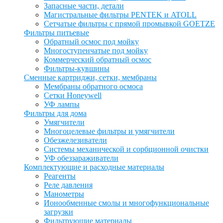
Запасные части, детали
Магистральные фильтры PENTEK и ATOLL
Сетчатые фильтры с прямой промывкой GOETZE
Фильтры питьевые
Обратный осмос под мойку
Многоступенчатые под мойку
Коммерческий обратный осмос
Фильтры-кувшины
Сменные картриджи, сетки, мембраны
Мембраны обратного осмоса
Сетки Honeywell
УФ лампы
Фильтры для дома
Умягчители
Многоцелевые фильтры и умягчители
Обезжелезиватели
Системы механической и сорбционной очистки
УФ обеззараживатели
Комплектующие и расходные материалы
Реагенты
Реле давления
Манометры
Ионообменные смолы и многофункциональные
загрузки
Фильтрующие материалы