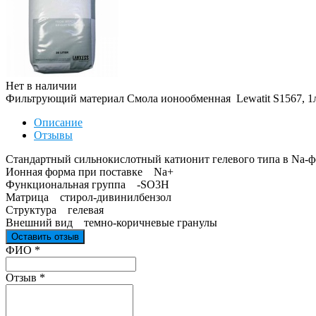
Нет в наличии
Фильтрующий материал Смола ионообменная Lewatit S1567, 1
Описание
Отзывы
Стандартный сильнокислотный катионит гелевого типа в Na-ф
Ионная форма при поставке Na+
Функциональная группа -SO3H
Матрица стирол-дивинилбензол
Структура гелевая
Внешний вид темно-коричневые гранулы
Оставить отзыв
Ваш отзыв был отправлен!
ФИО
*
Отзыв
*