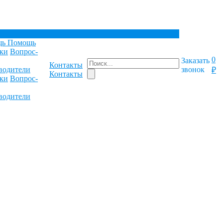
щь
Помощь
ки
Вопрос-
0
Заказать
Контакты
водители
звонок
₽
Контакты
ки
Вопрос-
водители