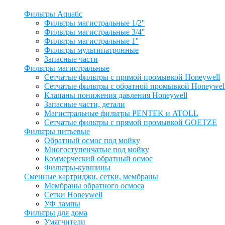
Фильтры Aquatic
Фильтры магистральные 1/2''
Фильтры магистральные 3/4''
Фильтры магистральные 1''
Фильтры мультипатронные
Запасные части
Фильтры магистральные
Сетчатые фильтры с прямой промывкой Honeywell
Сетчатые фильтры с обратной промывкой Honeywel
Клапаны понижения давления Honeywell
Запасные части, детали
Магистральные фильтры PENTEK и ATOLL
Сетчатые фильтры с прямой промывкой GOETZE
Фильтры питьевые
Обратный осмос под мойку
Многоступенчатые под мойку
Коммерческий обратный осмос
Фильтры-кувшины
Сменные картриджи, сетки, мембраны
Мембраны обратного осмоса
Сетки Honeywell
УФ лампы
Фильтры для дома
Умягчители