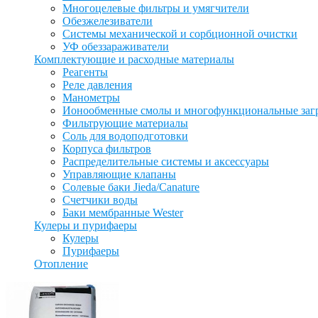
Многоцелевые фильтры и умягчители
Обезжелезиватели
Системы механической и сорбционной очистки
УФ обеззараживатели
Комплектующие и расходные материалы
Реагенты
Реле давления
Манометры
Ионообменные смолы и многофункциональные заг
Фильтрующие материалы
Соль для водоподготовки
Корпуса фильтров
Распределительные системы и аксессуары
Управляющие клапаны
Солевые баки Jieda/Canature
Счетчики воды
Баки мембранные Wester
Кулеры и пурифаеры
Кулеры
Пурифаеры
Отопление