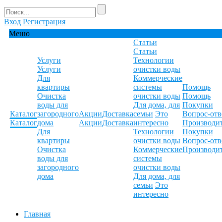
Вход
Регистрация
Меню
Статьи
Статьи
Услуги
Технологии
Услуги
очистки воды
Для
Коммерческие
квартиры
системы
Помощь
Очистка
очистки воды
Помощь
воды для
Для дома, для
Покупки
Каталог
загородного
Акции
Доставка
семьи
Это
Вопрос-отв
Каталог
дома
Акции
Доставка
интересно
Производи
Для
Технологии
Покупки
квартиры
очистки воды
Вопрос-отв
Очистка
Коммерческие
Производи
воды для
системы
загородного
очистки воды
дома
Для дома, для
семьи
Это
интересно
Главная