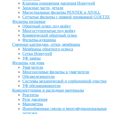
Клапаны понижения давления Honeywell
Запасные части, детали
Магистральные фильтры PENTEK и ATOLL
Сетчатые фильтры с прямой промывкой GOETZE
Фильтры питьевые
Обратный осмос под мойку
Многоступенчатые под мойку
Коммерческий обратный осмос
Фильтры-кувшины
Сменные картриджи, сетки, мембраны
Мембраны обратного осмоса
Сетки Honeywell
УФ лампы
Фильтры для дома
Умягчители
Многоцелевые фильтры и умягчители
Обезжелезиватели
Системы механической и сорбционной очистки
УФ обеззараживатели
Комплектующие и расходные материалы
Реагенты
Реле давления
Манометры
Ионообменные смолы и многофункциональные
загрузки