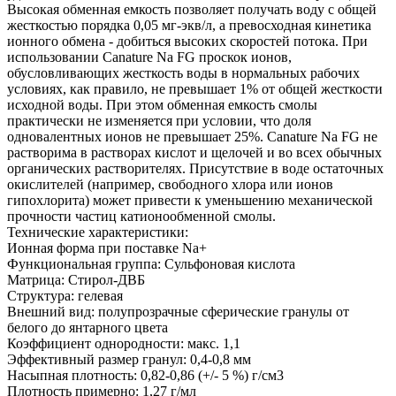
Высокая обменная емкость позволяет получать воду с общей
жесткостью порядка 0,05 мг-экв/л, а превосходная кинетика
ионного обмена - добиться высоких скоростей потока. При
использовании Сanature Na FG проскок ионов,
обусловливающих жесткость воды в нормальных рабочих
условиях, как правило, не превышает 1% от общей жесткости
исходной воды. При этом обменная емкость смолы
практически не изменяется при условии, что доля
одновалентных ионов не превышает 25%. Сanature Na FG не
растворима в растворах кислот и щелочей и во всех обычных
органических растворителях. Присутствие в воде остаточных
окислителей (например, свободного хлора или ионов
гипохлорита) может привести к уменьшению механической
прочности частиц катионообменной смолы.
Технические характеристики:
Ионная форма при поставке Na+
Функциональная группа: Сульфоновая кислота
Матрица: Стирол-ДВБ
Структура: гелевая
Внешний вид: полупрозрачные сферические гранулы от
белого до янтарного цвета
Коэффициент однородности: макс. 1,1
Эффективный размер гранул: 0,4-0,8 мм
Насыпная плотность: 0,82-0,86 (+/- 5 %) г/см3
Плотность примерно: 1,27 г/мл