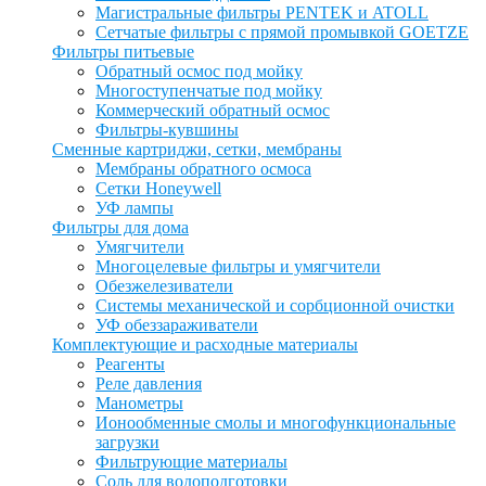
Магистральные фильтры PENTEK и ATOLL
Сетчатые фильтры с прямой промывкой GOETZE
Фильтры питьевые
Обратный осмос под мойку
Многоступенчатые под мойку
Коммерческий обратный осмос
Фильтры-кувшины
Сменные картриджи, сетки, мембраны
Мембраны обратного осмоса
Сетки Honeywell
УФ лампы
Фильтры для дома
Умягчители
Многоцелевые фильтры и умягчители
Обезжелезиватели
Системы механической и сорбционной очистки
УФ обеззараживатели
Комплектующие и расходные материалы
Реагенты
Реле давления
Манометры
Ионообменные смолы и многофункциональные
загрузки
Фильтрующие материалы
Соль для водоподготовки