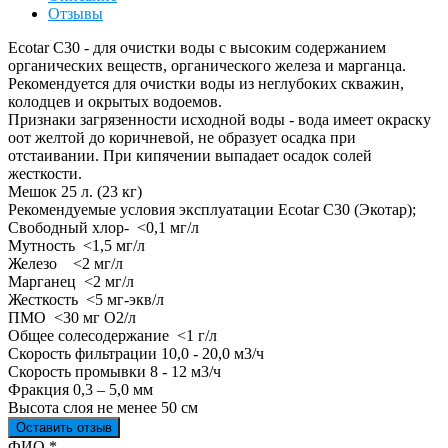
Отзывы
Ecotar С30 - для очистки воды с высоким содержанием
органических веществ, органического железа и марганца.
Рекомендуется для очистки воды из неглубоких скважин,
колодцев и окрытых водоемов.
Признаки загрязенности исходной воды - вода имеет окраску
оот желтой до коричневой, не образует осадка при
отстаивании. При кипячении выпадает осадок солей
жесткости.
Мешок 25 л. (23 кг)
Рекомендуемые условия эксплуатации Ecotar С30 (Экотар);
Свободный хлор- <0,1 мг/л
Мутность <1,5 мг/л
Железо <2 мг/л
Марганец <2 мг/л
Жесткость <5 мг-экв/л
ПМО <30 мг О2/л
Общее солесодержание <1 г/л
Скорость фильтрации 10,0 - 20,0 м3/ч
Скорость промывки 8 - 12 м3/ч
Фракция 0,3 – 5,0 мм
Высота слоя не менее 50 см
Оставить отзыв
Ваш отзыв был отправлен!
ФИО
*