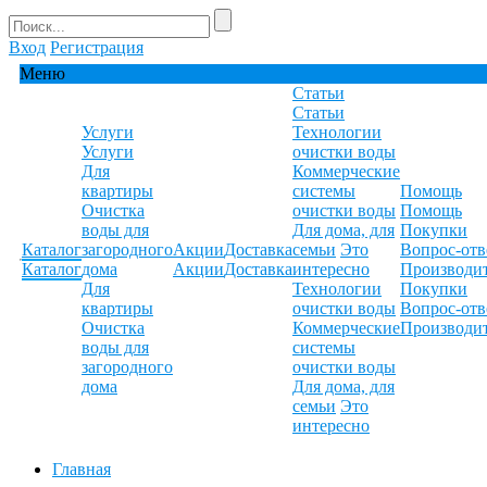
Вход
Регистрация
Меню
Статьи
Статьи
Услуги
Технологии
Услуги
очистки воды
Для
Коммерческие
квартиры
системы
Помощь
Очистка
очистки воды
Помощь
воды для
Для дома, для
Покупки
Каталог
загородного
Акции
Доставка
семьи
Это
Вопрос-отв
Каталог
дома
Акции
Доставка
интересно
Производи
Для
Технологии
Покупки
квартиры
очистки воды
Вопрос-отв
Очистка
Коммерческие
Производи
воды для
системы
загородного
очистки воды
дома
Для дома, для
семьи
Это
интересно
Главная