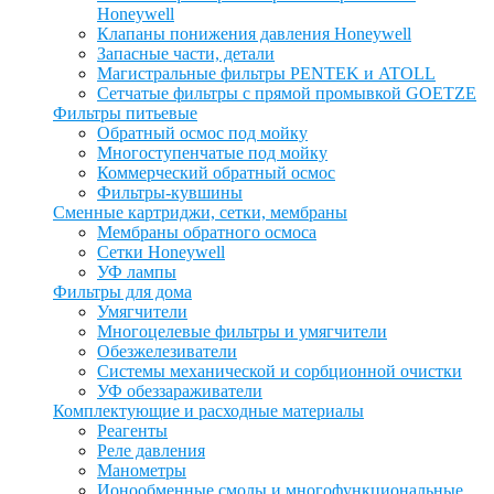
Honeywell
Клапаны понижения давления Honeywell
Запасные части, детали
Магистральные фильтры PENTEK и ATOLL
Сетчатые фильтры с прямой промывкой GOETZE
Фильтры питьевые
Обратный осмос под мойку
Многоступенчатые под мойку
Коммерческий обратный осмос
Фильтры-кувшины
Сменные картриджи, сетки, мембраны
Мембраны обратного осмоса
Сетки Honeywell
УФ лампы
Фильтры для дома
Умягчители
Многоцелевые фильтры и умягчители
Обезжелезиватели
Системы механической и сорбционной очистки
УФ обеззараживатели
Комплектующие и расходные материалы
Реагенты
Реле давления
Манометры
Ионообменные смолы и многофункциональные