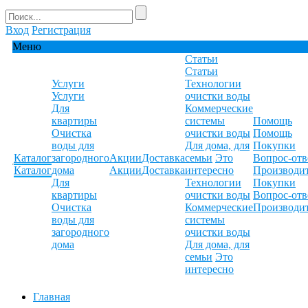
Вход
Регистрация
Меню
Статьи
Статьи
Услуги
Технологии
Услуги
очистки воды
Для
Коммерческие
квартиры
системы
Помощь
Очистка
очистки воды
Помощь
воды для
Для дома, для
Покупки
Каталог
загородного
Акции
Доставка
семьи
Это
Вопрос-отв
Каталог
дома
Акции
Доставка
интересно
Производи
Для
Технологии
Покупки
квартиры
очистки воды
Вопрос-отв
Очистка
Коммерческие
Производи
воды для
системы
загородного
очистки воды
дома
Для дома, для
семьи
Это
интересно
Главная