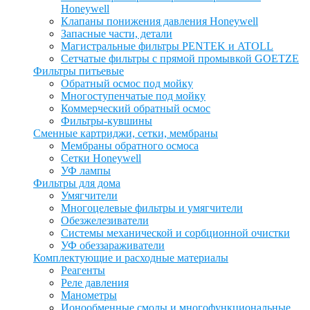
Honeywell
Клапаны понижения давления Honeywell
Запасные части, детали
Магистральные фильтры PENTEK и ATOLL
Сетчатые фильтры с прямой промывкой GOETZE
Фильтры питьевые
Обратный осмос под мойку
Многоступенчатые под мойку
Коммерческий обратный осмос
Фильтры-кувшины
Сменные картриджи, сетки, мембраны
Мембраны обратного осмоса
Сетки Honeywell
УФ лампы
Фильтры для дома
Умягчители
Многоцелевые фильтры и умягчители
Обезжелезиватели
Системы механической и сорбционной очистки
УФ обеззараживатели
Комплектующие и расходные материалы
Реагенты
Реле давления
Манометры
Ионообменные смолы и многофункциональные