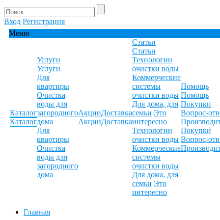
Вход
Регистрация
Меню
Статьи
Статьи
Услуги
Технологии
Услуги
очистки воды
Для
Коммерческие
квартиры
системы
Помощь
Очистка
очистки воды
Помощь
воды для
Для дома, для
Покупки
Каталог
загородного
Акции
Доставка
семьи
Это
Вопрос-отв
Каталог
дома
Акции
Доставка
интересно
Производи
Для
Технологии
Покупки
квартиры
очистки воды
Вопрос-отв
Очистка
Коммерческие
Производи
воды для
системы
загородного
очистки воды
дома
Для дома, для
семьи
Это
интересно
Главная