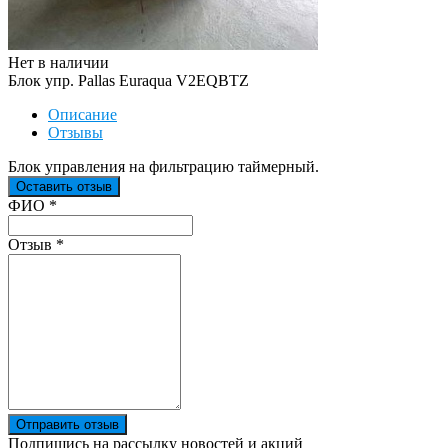
Нет в наличии
Блок упр. Pallas Euraqua V2EQBTZ
Описание
Отзывы
Блок управления на фильтрацию таймерный.
Оставить отзыв
Ваш отзыв был отправлен!
ФИО
*
Отзыв
*
Отправить отзыв
Подпишись на рассылку новостей и акций