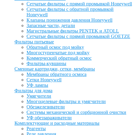
Сетчатые фильтры с прямой промывкой Honeywell
Сетчатые фильтры с обратной промывкой
Honeywell
Клапаны понижения давления Honeywell
Запасные части, детали
Магистральные фильтры PENTEK и ATOLL
Сетчатые фильтры с прямой промывкой GOETZE
Фильтры питьевые
Обратный осмос под мойку
Многоступенчатые под мойку
Коммерческий обратный осмос
Фильтры-кувшины
Сменные картриджи, сетки, мембраны
Мембраны обратного осмоса
Сетки Honeywell
УФ лампы
Фильтры для дома
Умягчители
Многоцелевые фильтры и умягчители
Обезжелезиватели
Системы механической и сорбционной очистки
УФ обеззараживатели
Комплектующие и расходные материалы
Реагенты
Реле давления