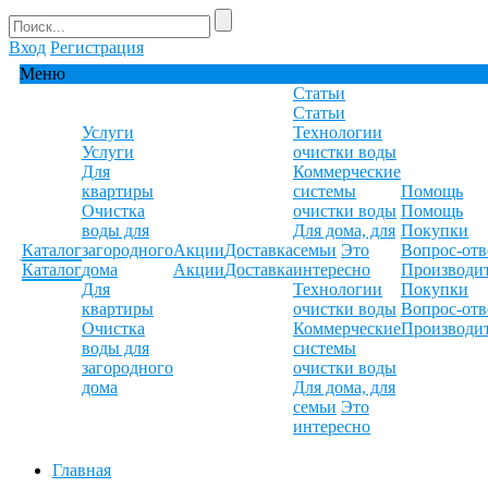
Вход
Регистрация
Меню
Статьи
Статьи
Услуги
Технологии
Услуги
очистки воды
Для
Коммерческие
квартиры
системы
Помощь
Очистка
очистки воды
Помощь
воды для
Для дома, для
Покупки
Каталог
загородного
Акции
Доставка
семьи
Это
Вопрос-отв
Каталог
дома
Акции
Доставка
интересно
Производи
Для
Технологии
Покупки
квартиры
очистки воды
Вопрос-отв
Очистка
Коммерческие
Производи
воды для
системы
загородного
очистки воды
дома
Для дома, для
семьи
Это
интересно
Главная