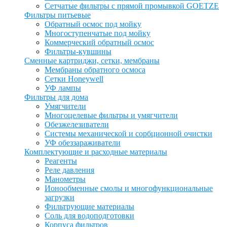
Сетчатые фильтры с прямой промывкой GOETZE
Фильтры питьевые
Обратный осмос под мойку
Многоступенчатые под мойку
Коммерческий обратный осмос
Фильтры-кувшины
Сменные картриджи, сетки, мембраны
Мембраны обратного осмоса
Сетки Honeywell
УФ лампы
Фильтры для дома
Умягчители
Многоцелевые фильтры и умягчители
Обезжелезиватели
Системы механической и сорбционной очистки
УФ обеззараживатели
Комплектующие и расходные материалы
Реагенты
Реле давления
Манометры
Ионообменные смолы и многофункциональные
загрузки
Фильтрующие материалы
Соль для водоподготовки
Корпуса фильтров