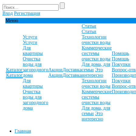
Вход
Регистрация
Меню
Статьи
Статьи
Услуги
Технологии
Услуги
очистки воды
Для
Коммерческие
квартиры
системы
Помощь
Очистка
очистки воды
Помощь
воды для
Для дома, для
Покупки
Каталог
загородного
Акции
Доставка
семьи
Это
Вопрос-отв
Каталог
дома
Акции
Доставка
интересно
Производи
Для
Технологии
Покупки
квартиры
очистки воды
Вопрос-отв
Очистка
Коммерческие
Производи
воды для
системы
загородного
очистки воды
дома
Для дома, для
семьи
Это
интересно
Главная