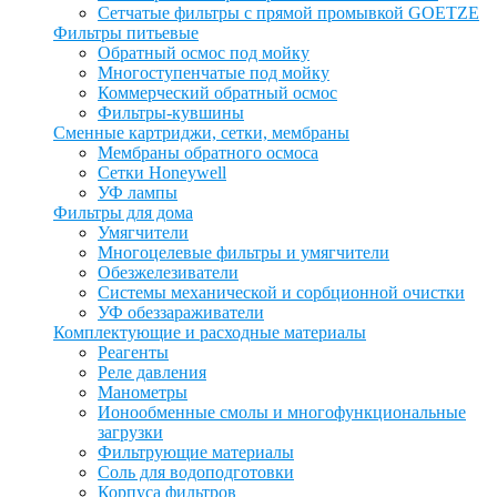
Сетчатые фильтры с прямой промывкой GOETZE
Фильтры питьевые
Обратный осмос под мойку
Многоступенчатые под мойку
Коммерческий обратный осмос
Фильтры-кувшины
Сменные картриджи, сетки, мембраны
Мембраны обратного осмоса
Сетки Honeywell
УФ лампы
Фильтры для дома
Умягчители
Многоцелевые фильтры и умягчители
Обезжелезиватели
Системы механической и сорбционной очистки
УФ обеззараживатели
Комплектующие и расходные материалы
Реагенты
Реле давления
Манометры
Ионообменные смолы и многофункциональные
загрузки
Фильтрующие материалы
Соль для водоподготовки
Корпуса фильтров