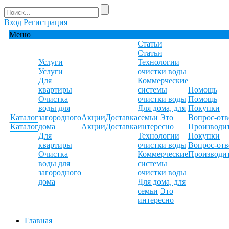
Вход
Регистрация
Меню
Статьи
Статьи
Услуги
Технологии
Услуги
очистки воды
Для
Коммерческие
квартиры
системы
Помощь
Очистка
очистки воды
Помощь
воды для
Для дома, для
Покупки
Каталог
загородного
Акции
Доставка
семьи
Это
Вопрос-отв
Каталог
дома
Акции
Доставка
интересно
Производи
Для
Технологии
Покупки
квартиры
очистки воды
Вопрос-отв
Очистка
Коммерческие
Производи
воды для
системы
загородного
очистки воды
дома
Для дома, для
семьи
Это
интересно
Главная