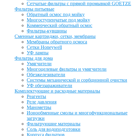
Сетчатые фильтры с прямой промывкой GOETZE
Фильтры питьевые
Обратный осмос под мойку
Многоступенчатые под мойку
Коммерческий обратный осмос
Фильтры-кувшины
Сменные картриджи, сетки, мембраны
Мембраны обратного осмоса
Сетки Honeywell
УФ лампы
Фильтры для дома
Умягчители
Многоцелевые фильтры и умягчители
Обезжелезиватели
Системы механической и сорбционной очистки
УФ обеззараживатели
Комплектующие и расходные материалы
Реагенты
Реле давления
Манометры
Ионообменные смолы и многофункциональные
загрузки
Фильтрующие материалы
Соль для водоподготовки
Корпуса фильтров