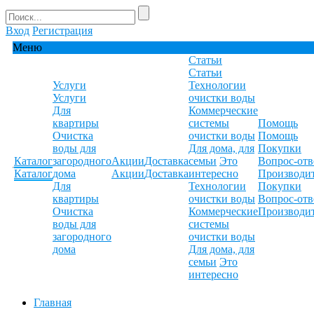
Вход
Регистрация
Меню
Статьи
Статьи
Услуги
Технологии
Услуги
очистки воды
Для
Коммерческие
квартиры
системы
Помощь
Очистка
очистки воды
Помощь
воды для
Для дома, для
Покупки
Каталог
загородного
Акции
Доставка
семьи
Это
Вопрос-отв
Каталог
дома
Акции
Доставка
интересно
Производи
Для
Технологии
Покупки
квартиры
очистки воды
Вопрос-отв
Очистка
Коммерческие
Производи
воды для
системы
загородного
очистки воды
дома
Для дома, для
семьи
Это
интересно
Главная