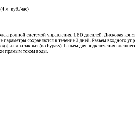
 м. куб./час)
 электронной системой управления. LED дисплей. Дисковая конс
 параметры сохраняются в течение 3 дней. Разъем входного уп
д фильтра закрыт (no bypass). Разъем для подключения внешнег
зки прямым током воды.