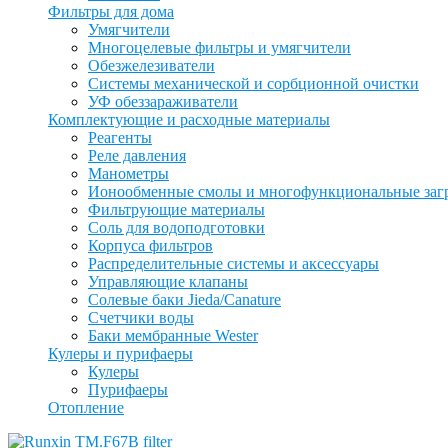
Фильтры для дома
Умягчители
Многоцелевые фильтры и умягчители
Обезжелезиватели
Системы механической и сорбционной очистки
УФ обеззараживатели
Комплектующие и расходные материалы
Реагенты
Реле давления
Манометры
Ионообменные смолы и многофункциональные заг
Фильтрующие материалы
Соль для водоподготовки
Корпуса фильтров
Распределительные системы и аксессуары
Управляющие клапаны
Солевые баки Jieda/Canature
Счетчики воды
Баки мембранные Wester
Кулеры и пурифаеры
Кулеры
Пурифаеры
Отопление