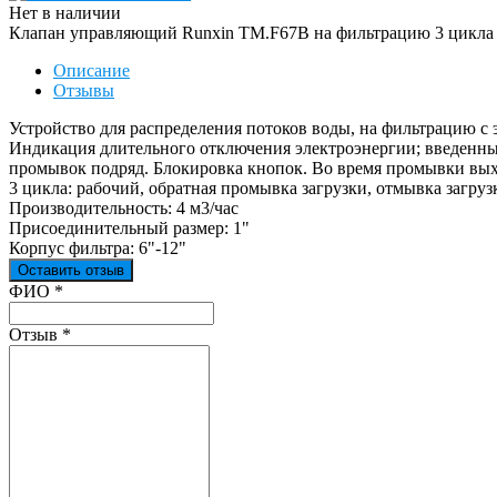
Нет в наличии
Клапан управляющий Runxin TM.F67B на фильтрацию 3 цикла (4
Описание
Отзывы
Устройство для распределения потоков воды, на фильтрацию с
Индикация длительного отключения электроэнергии; введенные
промывок подряд. Блокировка кнопок. Во время промывки выхо
3 цикла: рабочий, обратная промывка загрузки, отмывка загру
Производительность: 4 м3/час
Присоединительный размер: 1"
Корпус фильтра: 6"-12"
Оставить отзыв
Ваш отзыв был отправлен!
ФИО
*
Отзыв
*