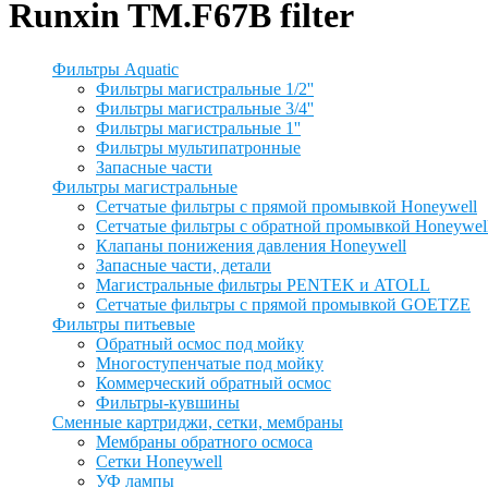
Runxin TM.F67B filter
Фильтры Aquatic
Фильтры магистральные 1/2''
Фильтры магистральные 3/4''
Фильтры магистральные 1''
Фильтры мультипатронные
Запасные части
Фильтры магистральные
Сетчатые фильтры с прямой промывкой Honeywell
Сетчатые фильтры с обратной промывкой Honeywel
Клапаны понижения давления Honeywell
Запасные части, детали
Магистральные фильтры PENTEK и ATOLL
Сетчатые фильтры с прямой промывкой GOETZE
Фильтры питьевые
Обратный осмос под мойку
Многоступенчатые под мойку
Коммерческий обратный осмос
Фильтры-кувшины
Сменные картриджи, сетки, мембраны
Мембраны обратного осмоса
Сетки Honeywell
УФ лампы