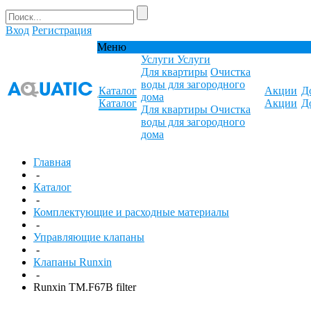
Вход
Регистрация
Меню
Услуги
Услуги
Для квартиры
Очистка
воды для загородного
Каталог
Акции
Д
дома
Каталог
Акции
Д
Для квартиры
Очистка
воды для загородного
дома
Главная
-
Каталог
-
Комплектующие и расходные материалы
-
Управляющие клапаны
-
Клапаны Runxin
-
Runxin TM.F67B filter