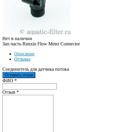
Нет в наличии
Зап.часть Runxin Flow Meter Connector
Описание
Отзывы
Соединитель для датчика потока
Оставить отзыв
Ваш отзыв был отправлен!
ФИО
*
Отзыв
*