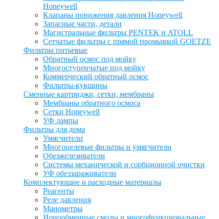
Honeywell
Клапаны понижения давления Honeywell
Запасные части, детали
Магистральные фильтры PENTEK и ATOLL
Сетчатые фильтры с прямой промывкой GOETZE
Фильтры питьевые
Обратный осмос под мойку
Многоступенчатые под мойку
Коммерческий обратный осмос
Фильтры-кувшины
Сменные картриджи, сетки, мембраны
Мембраны обратного осмоса
Сетки Honeywell
УФ лампы
Фильтры для дома
Умягчители
Многоцелевые фильтры и умягчители
Обезжелезиватели
Системы механической и сорбционной очистки
УФ обеззараживатели
Комплектующие и расходные материалы
Реагенты
Реле давления
Манометры
Ионообменные смолы и многофункциональные