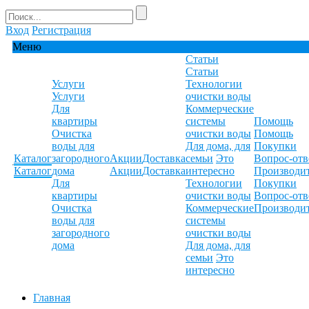
Вход
Регистрация
Меню
Статьи
Статьи
Услуги
Технологии
Услуги
очистки воды
Для
Коммерческие
квартиры
системы
Помощь
Очистка
очистки воды
Помощь
воды для
Для дома, для
Покупки
Каталог
загородного
Акции
Доставка
семьи
Это
Вопрос-отв
Каталог
дома
Акции
Доставка
интересно
Производи
Для
Технологии
Покупки
квартиры
очистки воды
Вопрос-отв
Очистка
Коммерческие
Производи
воды для
системы
загородного
очистки воды
дома
Для дома, для
семьи
Это
интересно
Главная