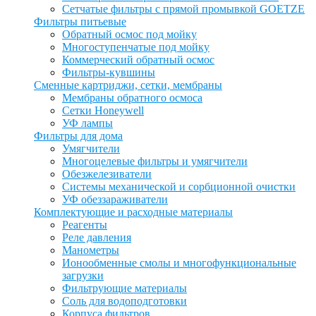
Сетчатые фильтры с прямой промывкой GOETZE
Фильтры питьевые
Обратный осмос под мойку
Многоступенчатые под мойку
Коммерческий обратный осмос
Фильтры-кувшины
Сменные картриджи, сетки, мембраны
Мембраны обратного осмоса
Сетки Honeywell
УФ лампы
Фильтры для дома
Умягчители
Многоцелевые фильтры и умягчители
Обезжелезиватели
Системы механической и сорбционной очистки
УФ обеззараживатели
Комплектующие и расходные материалы
Реагенты
Реле давления
Манометры
Ионообменные смолы и многофункциональные
загрузки
Фильтрующие материалы
Соль для водоподготовки
Корпуса фильтров