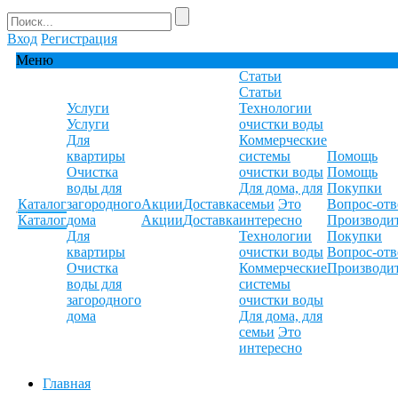
Вход
Регистрация
Меню
Статьи
Статьи
Услуги
Технологии
Услуги
очистки воды
Для
Коммерческие
квартиры
системы
Помощь
Очистка
очистки воды
Помощь
воды для
Для дома, для
Покупки
Каталог
загородного
Акции
Доставка
семьи
Это
Вопрос-отв
Каталог
дома
Акции
Доставка
интересно
Производи
Для
Технологии
Покупки
квартиры
очистки воды
Вопрос-отв
Очистка
Коммерческие
Производи
воды для
системы
загородного
очистки воды
дома
Для дома, для
семьи
Это
интересно
Главная