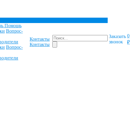
щь
Помощь
ки
Вопрос-
0
Заказать
Контакты
водители
звонок
₽
Контакты
ки
Вопрос-
водители