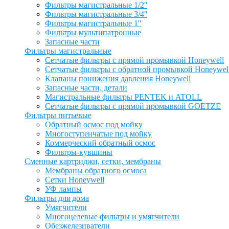
Фильтры магистральные 1/2''
Фильтры магистральные 3/4''
Фильтры магистральные 1''
Фильтры мультипатронные
Запасные части
Фильтры магистральные
Сетчатые фильтры с прямой промывкой Honeywell
Сетчатые фильтры с обратной промывкой Honeywel
Клапаны понижения давления Honeywell
Запасные части, детали
Магистральные фильтры PENTEK и ATOLL
Сетчатые фильтры с прямой промывкой GOETZE
Фильтры питьевые
Обратный осмос под мойку
Многоступенчатые под мойку
Коммерческий обратный осмос
Фильтры-кувшины
Сменные картриджи, сетки, мембраны
Мембраны обратного осмоса
Сетки Honeywell
УФ лампы
Фильтры для дома
Умягчители
Многоцелевые фильтры и умягчители
Обезжелезиватели