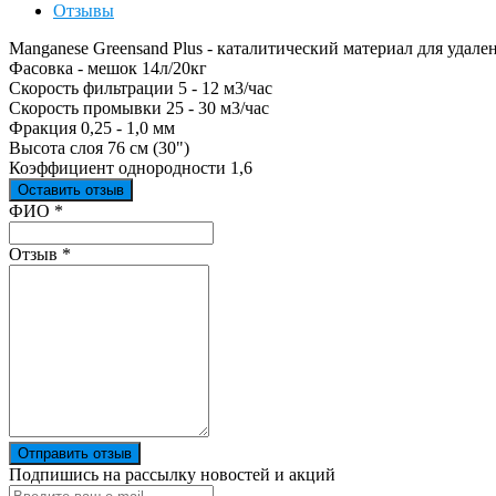
Отзывы
Manganese Greensand Plus - каталитический материал для удал
Фасовка - мешок 14л/20кг
Скорость фильтрации 5 - 12 м3/час
Скорость промывки 25 - 30 м3/час
Фракция 0,25 - 1,0 мм
Высота слоя 76 см (30")
Коэффициент однородности 1,6
Оставить отзыв
Ваш отзыв был отправлен!
ФИО
*
Отзыв
*
Отправить отзыв
Подпишись на рассылку новостей и акций