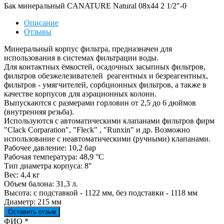
Бак минеральный CANATURE Natural 08x44 2 1/2"-0
Описание
Отзывы
Минеральный корпус фильтра, предназначен для
использования в системах фильтрации воды.
Для контактных ёмкостей, осадочных засыпных фильтров,
фильтров обезжелезивателей реагентных и безреагентных,
фильтров - умягчителей, сорбционных фильтров, а также в
качестве корпусов для аэрационных колонн.
Выпускаются с размерами горловин от 2,5 до 6 дюймов
(внутренняя резьба).
Используются с автоматическими клапанами фильтров фирм
"Clack Corparation", "Fleck" , "Runxin" и др. Возможно
использование с неавтоматическими (ручными) клапанами.
Рабочее давление: 10,2 бар
Рабочая температура: 48,9 °С
Тип диаметра корпуса: 8"
Вес: 4,4 кг
Объем балона: 31,3 л.
Высота: с подставкой - 1122 мм, без подставки - 1118 мм
Диаметр: 215 мм
Оставить отзыв
Ваш отзыв был отправлен!
ФИО
*