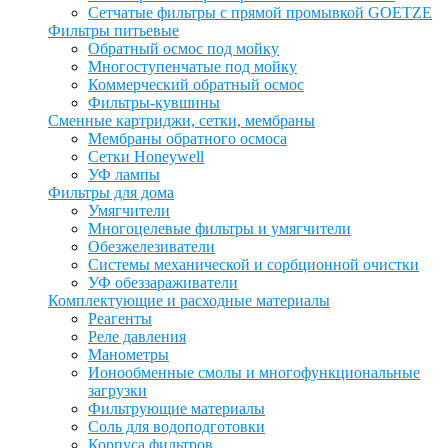
Сетчатые фильтры с прямой промывкой GOETZE
Фильтры питьевые
Обратный осмос под мойку
Многоступенчатые под мойку
Коммерческий обратный осмос
Фильтры-кувшины
Сменные картриджи, сетки, мембраны
Мембраны обратного осмоса
Сетки Honeywell
УФ лампы
Фильтры для дома
Умягчители
Многоцелевые фильтры и умягчители
Обезжелезиватели
Системы механической и сорбционной очистки
УФ обеззараживатели
Комплектующие и расходные материалы
Реагенты
Реле давления
Манометры
Ионообменные смолы и многофункциональные
загрузки
Фильтрующие материалы
Соль для водоподготовки
Корпуса фильтров