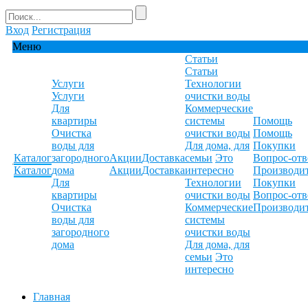
Вход
Регистрация
Меню
Статьи
Статьи
Услуги
Технологии
Услуги
очистки воды
Для
Коммерческие
квартиры
системы
Помощь
Очистка
очистки воды
Помощь
воды для
Для дома, для
Покупки
Каталог
загородного
Акции
Доставка
семьи
Это
Вопрос-отв
Каталог
дома
Акции
Доставка
интересно
Производи
Для
Технологии
Покупки
квартиры
очистки воды
Вопрос-отв
Очистка
Коммерческие
Производи
воды для
системы
загородного
очистки воды
дома
Для дома, для
семьи
Это
интересно
Главная