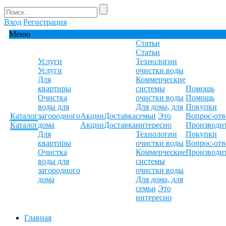
Вход
Регистрация
Меню
Статьи
Статьи
Услуги
Технологии
Услуги
очистки воды
Для
Коммерческие
квартиры
системы
Помощь
Очистка
очистки воды
Помощь
воды для
Для дома, для
Покупки
Каталог
загородного
Акции
Доставка
семьи
Это
Вопрос-отв
Каталог
дома
Акции
Доставка
интересно
Производи
Для
Технологии
Покупки
квартиры
очистки воды
Вопрос-отв
Очистка
Коммерческие
Производи
воды для
системы
загородного
очистки воды
дома
Для дома, для
семьи
Это
интересно
Главная