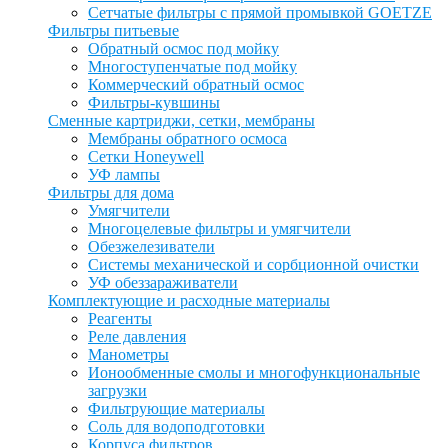
Сетчатые фильтры с прямой промывкой GOETZE
Фильтры питьевые
Обратный осмос под мойку
Многоступенчатые под мойку
Коммерческий обратный осмос
Фильтры-кувшины
Сменные картриджи, сетки, мембраны
Мембраны обратного осмоса
Сетки Honeywell
УФ лампы
Фильтры для дома
Умягчители
Многоцелевые фильтры и умягчители
Обезжелезиватели
Системы механической и сорбционной очистки
УФ обеззараживатели
Комплектующие и расходные материалы
Реагенты
Реле давления
Манометры
Ионообменные смолы и многофункциональные
загрузки
Фильтрующие материалы
Соль для водоподготовки
Корпуса фильтров