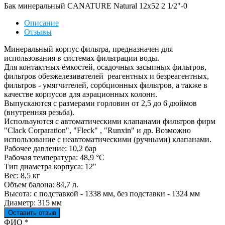
Бак минеральный CANATURE Natural 12x52 2 1/2"-0
Описание
Отзывы
Минеральный корпус фильтра, предназначен для
использования в системах фильтрации воды.
Для контактных ёмкостей, осадочных засыпных фильтров,
фильтров обезжелезивателей реагентных и безреагентных,
фильтров - умягчителей, сорбционных фильтров, а также в
качестве корпусов для аэрационных колонн.
Выпускаются с размерами горловин от 2,5 до 6 дюймов
(внутренняя резьба).
Используются с автоматическими клапанами фильтров фирм
"Clack Corparation", "Fleck" , "Runxin" и др. Возможно
использование с неавтоматическими (ручными) клапанами.
Рабочее давление: 10,2 бар
Рабочая температура: 48,9 °С
Тип диаметра корпуса: 12"
Вес: 8,5 кг
Объем балона: 84,7 л.
Высота: с подставкой - 1338 мм, без подставки - 1324 мм
Диаметр: 315 мм
Оставить отзыв
Ваш отзыв был отправлен!
ФИО
*