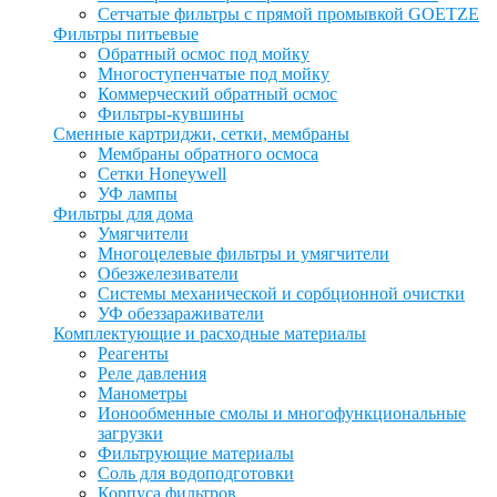
Сетчатые фильтры с прямой промывкой GOETZE
Фильтры питьевые
Обратный осмос под мойку
Многоступенчатые под мойку
Коммерческий обратный осмос
Фильтры-кувшины
Сменные картриджи, сетки, мембраны
Мембраны обратного осмоса
Сетки Honeywell
УФ лампы
Фильтры для дома
Умягчители
Многоцелевые фильтры и умягчители
Обезжелезиватели
Системы механической и сорбционной очистки
УФ обеззараживатели
Комплектующие и расходные материалы
Реагенты
Реле давления
Манометры
Ионообменные смолы и многофункциональные
загрузки
Фильтрующие материалы
Соль для водоподготовки
Корпуса фильтров