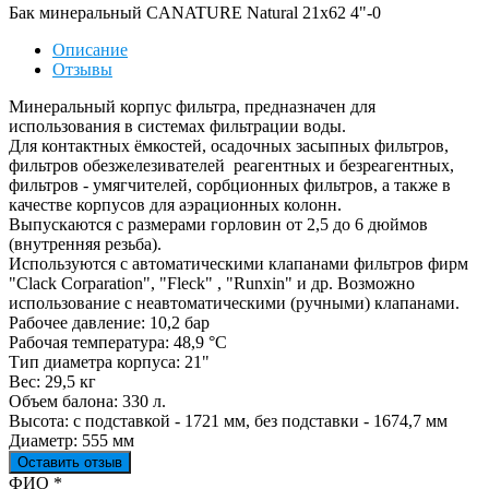
Бак минеральный CANATURE Natural 21x62 4"-0
Описание
Отзывы
Минеральный корпус фильтра, предназначен для
использования в системах фильтрации воды.
Для контактных ёмкостей, осадочных засыпных фильтров,
фильтров обезжелезивателей реагентных и безреагентных,
фильтров - умягчителей, сорбционных фильтров, а также в
качестве корпусов для аэрационных колонн.
Выпускаются с размерами горловин от 2,5 до 6 дюймов
(внутренняя резьба).
Используются с автоматическими клапанами фильтров фирм
"Clack Corparation", "Fleck" , "Runxin" и др. Возможно
использование с неавтоматическими (ручными) клапанами.
Рабочее давление: 10,2 бар
Рабочая температура: 48,9 °С
Тип диаметра корпуса: 21"
Вес: 29,5 кг
Объем балона: 330 л.
Высота: с подставкой - 1721 мм, без подставки - 1674,7 мм
Диаметр: 555 мм
Оставить отзыв
Ваш отзыв был отправлен!
ФИО
*