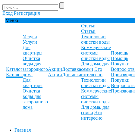
Вход
Регистрация
Меню
Статьи
Статьи
Услуги
Технологии
Услуги
очистки воды
Для
Коммерческие
квартиры
системы
Помощь
Очистка
очистки воды
Помощь
воды для
Для дома, для
Покупки
Каталог
загородного
Акции
Доставка
семьи
Это
Вопрос-отв
Каталог
дома
Акции
Доставка
интересно
Производи
Для
Технологии
Покупки
квартиры
очистки воды
Вопрос-отв
Очистка
Коммерческие
Производи
воды для
системы
загородного
очистки воды
дома
Для дома, для
семьи
Это
интересно
Главная