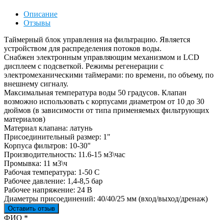
Описание
Отзывы
Таймерный блок управления на фильтрацию. Является
устройством для распределения потоков воды.
Снабжен электронным управляющим механизмом и LCD
дисплеем с подсветкой. Режимы регенерации с
электромеханическими таймерами: по времени, по объему, по
внешнему сигналу.
Максимальная температура воды 50 градусов. Клапан
возможно использовать с корпусами диаметром от 10 до 30
дюймов (в зависимости от типа применяемых фильтрующих
материалов)
Материал клапана: латунь
Присоединительный размер: 1"
Корпуса фильтров: 10-30"
Производительность: 11.6-15 м3\час
Промывка: 11 м3\ч
Рабочая температура: 1-50 С
Рабочее давление: 1,4-8,5 бар
Рабочее напряжение: 24 В
Диаметры присоединений: 40/40/25 мм (вход/выход/дренаж)
Оставить отзыв
Ваш отзыв был отправлен!
ФИО
*