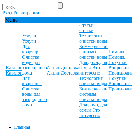
Вход
Регистрация
Меню
Статьи
Статьи
Услуги
Технологии
Услуги
очистки воды
Для
Коммерческие
квартиры
системы
Помощь
Очистка
очистки воды
Помощь
воды для
Для дома, для
Покупки
Каталог
загородного
Акции
Доставка
семьи
Это
Вопрос-отв
Каталог
дома
Акции
Доставка
интересно
Производи
Для
Технологии
Покупки
квартиры
очистки воды
Вопрос-отв
Очистка
Коммерческие
Производи
воды для
системы
загородного
очистки воды
дома
Для дома, для
семьи
Это
интересно
Главная