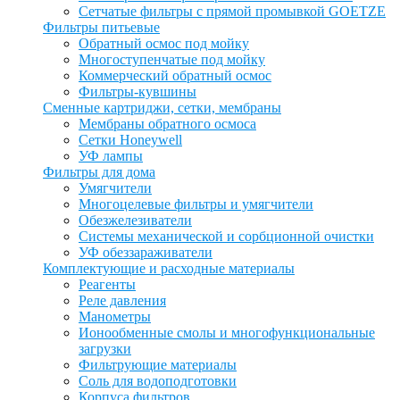
Сетчатые фильтры с прямой промывкой GOETZE
Фильтры питьевые
Обратный осмос под мойку
Многоступенчатые под мойку
Коммерческий обратный осмос
Фильтры-кувшины
Сменные картриджи, сетки, мембраны
Мембраны обратного осмоса
Сетки Honeywell
УФ лампы
Фильтры для дома
Умягчители
Многоцелевые фильтры и умягчители
Обезжелезиватели
Системы механической и сорбционной очистки
УФ обеззараживатели
Комплектующие и расходные материалы
Реагенты
Реле давления
Манометры
Ионообменные смолы и многофункциональные
загрузки
Фильтрующие материалы
Соль для водоподготовки
Корпуса фильтров