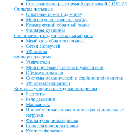
Сетчатые фильтры с прямой промывкой GOETZE
Фильтры питьевые
Обратный осмос под мойку
Многоступенчатые под мойку
Коммерческий обратный осмос
Фильтры-кувшины
Сменные картриджи, сетки, мембраны
Мембраны обратного осмоса
Сетки Honeywell
УФ лампы
Фильтры для дома
Умягчители
Многоцелевые фильтры и умягчители
Обезжелезиватели
Системы механической и сорбционной очистки
УФ обеззараживатели
Комплектующие и расходные материалы
Реагенты
Реле давления
Манометры
Ионообменные смолы и многофункциональные
загрузки
Фильтрующие материалы
Соль для водоподготовки
Корпуса фильтров