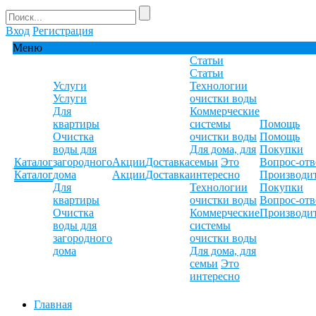
Вход
Регистрация
Меню
Статьи
Статьи
Услуги
Технологии
Услуги
очистки воды
Для
Коммерческие
квартиры
системы
Помощь
Очистка
очистки воды
Помощь
воды для
Для дома, для
Покупки
Каталог
загородного
Акции
Доставка
семьи
Это
Вопрос-отв
Каталог
дома
Акции
Доставка
интересно
Производи
Для
Технологии
Покупки
квартиры
очистки воды
Вопрос-отв
Очистка
Коммерческие
Производи
воды для
системы
загородного
очистки воды
дома
Для дома, для
семьи
Это
интересно
Главная