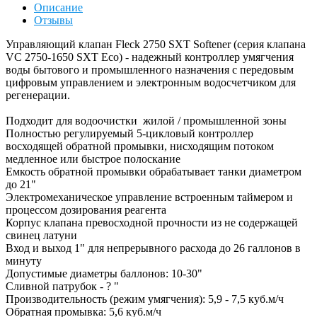
Описание
Отзывы
Управляющий клапан Fleck 2750 SXT Softener (серия клапана
VC 2750-1650 SXT Eco) - надежный контроллер умягчения
воды бытового и промышленного назначения с передовым
цифровым управлением и электронным водосчетчиком для
регенерации.
Подходит для водоочистки жилой / промышленной зоны
Полностью регулируемый 5-цикловый контроллер
восходящей обратной промывки, нисходящим потоком
медленное или быстрое полоскание
Емкость обратной промывки обрабатывает танки диаметром
до 21"
Электромеханическое управление встроенным таймером и
процессом дозирования реагента
Корпус клапана превосходной прочности из не содержащей
свинец латуни
Вход и выход 1" для непрерывного расхода до 26 галлонов в
минуту
Допустимые диаметры баллонов: 10-30"
Сливной патрубок - ? "
Производительность (режим умягчения): 5,9 - 7,5 куб.м/ч
Обратная промывка: 5,6 куб.м/ч