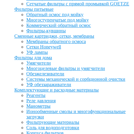
Сетчатые фильтры с прямой промывкой GOETZE
Фильтры питьевые
Обратный осмос под мойку
Многоступенчатые под мойку
Коммерческий обратный осмос
Фильтры-кувшины
Сменные картриджи, сетки, мембраны
Мембраны обратного осмоса
Сетки Honeywell
УФ лампы
Фильтры для дома
Умягчители
Многоцелевые фильтры и умягчители
Обезжелезиватели
Системы механической и сорбционной очистки
УФ обеззараживатели
Комплектующие и расходные материалы
Реагенты
Реле давления
Манометры
Ионообменные смолы и многофункциональные
загрузки
Фильтрующие материалы
Соль для водоподготовки
Корпуса фильтров