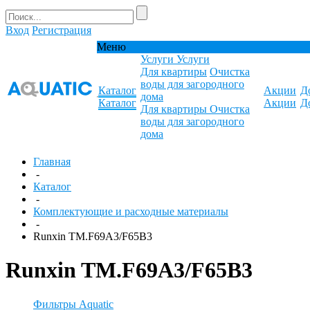
Вход
Регистрация
Меню
Услуги
Услуги
Для квартиры
Очистка
воды для загородного
Каталог
Акции
Д
дома
Каталог
Акции
Д
Для квартиры
Очистка
воды для загородного
дома
Главная
-
Каталог
-
Комплектующие и расходные материалы
-
Runxin TM.F69A3/F65B3
Runxin TM.F69A3/F65B3
Фильтры Aquatic