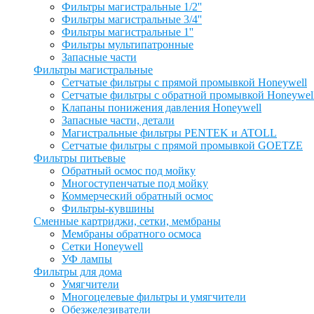
Фильтры магистральные 1/2''
Фильтры магистральные 3/4''
Фильтры магистральные 1''
Фильтры мультипатронные
Запасные части
Фильтры магистральные
Сетчатые фильтры с прямой промывкой Honeywell
Сетчатые фильтры с обратной промывкой Honeywel
Клапаны понижения давления Honeywell
Запасные части, детали
Магистральные фильтры PENTEK и ATOLL
Сетчатые фильтры с прямой промывкой GOETZE
Фильтры питьевые
Обратный осмос под мойку
Многоступенчатые под мойку
Коммерческий обратный осмос
Фильтры-кувшины
Сменные картриджи, сетки, мембраны
Мембраны обратного осмоса
Сетки Honeywell
УФ лампы
Фильтры для дома
Умягчители
Многоцелевые фильтры и умягчители
Обезжелезиватели