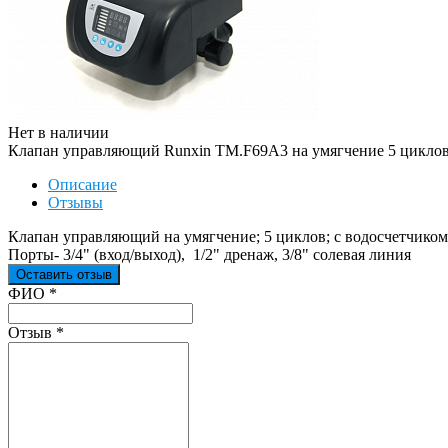
Нет в наличии
Клапан управляющий Runxin TM.F69A3 на умягчение 5 циклов с
Описание
Отзывы
Клапан управляющий на умягчение; 5 циклов; с водосчетчиком; 
Порты- 3/4" (вход/выход), 1/2" дренаж, 3/8" солевая линия
Оставить отзыв
Ваш отзыв был отправлен!
ФИО
*
Отзыв
*