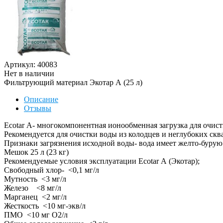
Артикул: 40083
Нет в наличии
Фильтрующий материал Экотар А (25 л)
Описание
Отзывы
Ecotar А- многокомпонентная ионообменная загрузка для очис
Рекомендуется для очистки воды из колодцев и неглубоких скв
Признаки загрязнения исходной воды- вода имеет желто-бурую 
Мешок 25 л (23 кг)
Рекомендуемые условия эксплуатации Ecotar А (Экотар);
Свободный хлор- <0,1 мг/л
Мутность <3 мг/л
Железо <8 мг/л
Марганец <2 мг/л
Жесткость <10 мг-экв/л
ПМО <10 мг О2/л