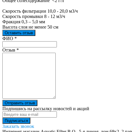
Общее солесодержание <2 г/л
Скорость фильтрации 10,0 - 20,0 м3/ч
Скорость промывки 8 - 12 м3/ч
Фракция 0,3 – 5,0 мм
Высота слоя не менее 50 см
Оставить отзыв
Ваш отзыв был отправлен!
ФИО
*
Отзыв
*
Отправить отзыв
Подпишись на рассылку новостей и акций
Заказать звонок
Интернет-магазин Aquatic Filter
В.О., 5-я линия, дом 68к2, 2 па