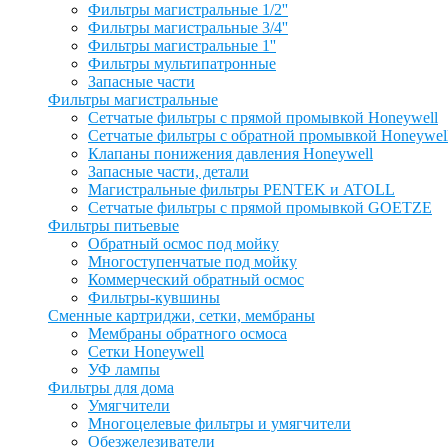
Фильтры магистральные 1/2''
Фильтры магистральные 3/4''
Фильтры магистральные 1''
Фильтры мультипатронные
Запасные части
Фильтры магистральные
Сетчатые фильтры с прямой промывкой Honeywell
Сетчатые фильтры с обратной промывкой Honeywel
Клапаны понижения давления Honeywell
Запасные части, детали
Магистральные фильтры PENTEK и ATOLL
Сетчатые фильтры с прямой промывкой GOETZE
Фильтры питьевые
Обратный осмос под мойку
Многоступенчатые под мойку
Коммерческий обратный осмос
Фильтры-кувшины
Сменные картриджи, сетки, мембраны
Мембраны обратного осмоса
Сетки Honeywell
УФ лампы
Фильтры для дома
Умягчители
Многоцелевые фильтры и умягчители
Обезжелезиватели