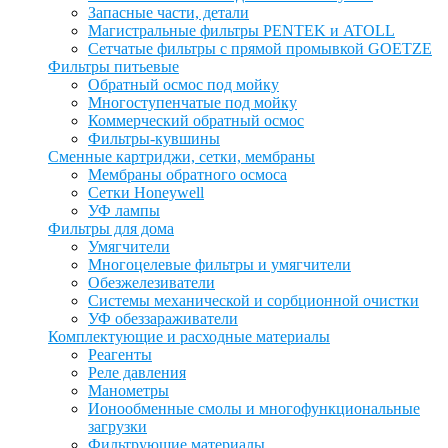
Запасные части, детали
Магистральные фильтры PENTEK и ATOLL
Сетчатые фильтры с прямой промывкой GOETZE
Фильтры питьевые
Обратный осмос под мойку
Многоступенчатые под мойку
Коммерческий обратный осмос
Фильтры-кувшины
Сменные картриджи, сетки, мембраны
Мембраны обратного осмоса
Сетки Honeywell
УФ лампы
Фильтры для дома
Умягчители
Многоцелевые фильтры и умягчители
Обезжелезиватели
Системы механической и сорбционной очистки
УФ обеззараживатели
Комплектующие и расходные материалы
Реагенты
Реле давления
Манометры
Ионообменные смолы и многофункциональные
загрузки
Фильтрующие материалы