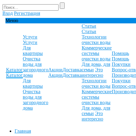
Вход
Регистрация
Меню
Статьи
Статьи
Услуги
Технологии
Услуги
очистки воды
Для
Коммерческие
квартиры
системы
Помощь
Очистка
очистки воды
Помощь
воды для
Для дома, для
Покупки
Каталог
загородного
Акции
Доставка
семьи
Это
Вопрос-отв
Каталог
дома
Акции
Доставка
интересно
Производи
Для
Технологии
Покупки
квартиры
очистки воды
Вопрос-отв
Очистка
Коммерческие
Производи
воды для
системы
загородного
очистки воды
дома
Для дома, для
семьи
Это
интересно
Главная