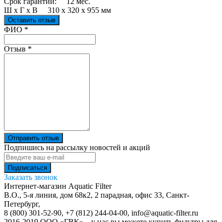
Срок гарантии: 12 мес.
Ш х Г х В 310 х 320 х 955 мм
Оставить отзыв
Ваш отзыв был отправлен!
ФИО
*
Отзыв
*
Отправить отзыв
Подпишись на рассылку новостей и акций
Заказать звонок
Интернет-магазин Aquatic Filter
В.О., 5-я линия, дом 68к2, 2 парадная, офис 33,
Санкт-
Петербург
,
8 (800) 301-52-90
,
+7 (812) 244-04-00
,
info@aquatic-filter.ru
2016-2019 ООО «ГВК» – у нас вы можете купить фильтры для