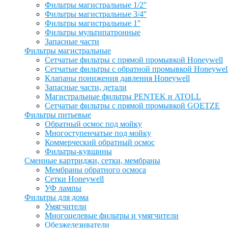
Фильтры магистральные 1/2''
Фильтры магистральные 3/4''
Фильтры магистральные 1''
Фильтры мультипатронные
Запасные части
Фильтры магистральные
Сетчатые фильтры с прямой промывкой Honeywell
Сетчатые фильтры с обратной промывкой Honeywel
Клапаны понижения давления Honeywell
Запасные части, детали
Магистральные фильтры PENTEK и ATOLL
Сетчатые фильтры с прямой промывкой GOETZE
Фильтры питьевые
Обратный осмос под мойку
Многоступенчатые под мойку
Коммерческий обратный осмос
Фильтры-кувшины
Сменные картриджи, сетки, мембраны
Мембраны обратного осмоса
Сетки Honeywell
УФ лампы
Фильтры для дома
Умягчители
Многоцелевые фильтры и умягчители
Обезжелезиватели