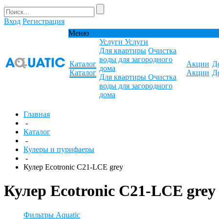
Вход
Регистрация
Меню
Услуги
Услуги
Для квартиры
Очистка
воды для загородного
Каталог
Акции
Д
дома
Каталог
Акции
Д
Для квартиры
Очистка
воды для загородного
дома
Главная
-
Каталог
-
Кулеры и пурифаеры
-
Кулер Ecotronic C21-LCE grey
Кулер Ecotronic C21-LCE grey
Фильтры Aquatic