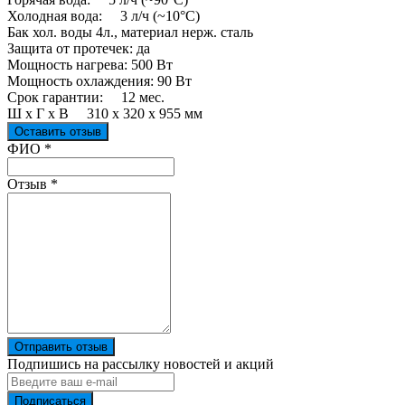
Холодная вода: 3 л/ч (~10°C)
Бак хол. воды 4л., материал нерж. сталь
Защита от протечек: да
Мощность нагрева: 500 Вт
Мощность охлаждения: 90 Вт
Срок гарантии: 12 мес.
Ш х Г х В 310 х 320 х 955 мм
Оставить отзыв
Ваш отзыв был отправлен!
ФИО
*
Отзыв
*
Отправить отзыв
Подпишись на рассылку новостей и акций