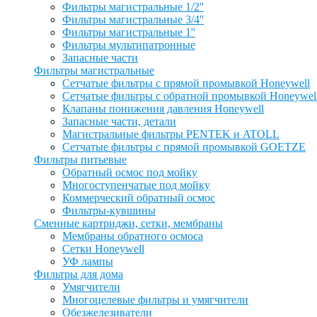
Фильтры магистральные 1/2''
Фильтры магистральные 3/4''
Фильтры магистральные 1''
Фильтры мультипатронные
Запасные части
Фильтры магистральные
Сетчатые фильтры с прямой промывкой Honeywell
Сетчатые фильтры с обратной промывкой Honeywel
Клапаны понижения давления Honeywell
Запасные части, детали
Магистральные фильтры PENTEK и ATOLL
Сетчатые фильтры с прямой промывкой GOETZE
Фильтры питьевые
Обратный осмос под мойку
Многоступенчатые под мойку
Коммерческий обратный осмос
Фильтры-кувшины
Сменные картриджи, сетки, мембраны
Мембраны обратного осмоса
Сетки Honeywell
УФ лампы
Фильтры для дома
Умягчители
Многоцелевые фильтры и умягчители
Обезжелезиватели