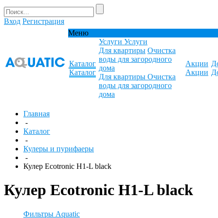
Вход
Регистрация
Меню
Услуги
Услуги
Для квартиры
Очистка
воды для загородного
Каталог
Акции
Д
дома
Каталог
Акции
Д
Для квартиры
Очистка
воды для загородного
дома
Главная
-
Каталог
-
Кулеры и пурифаеры
-
Кулер Ecotronic H1-L black
Кулер Ecotronic H1-L black
Фильтры Aquatic