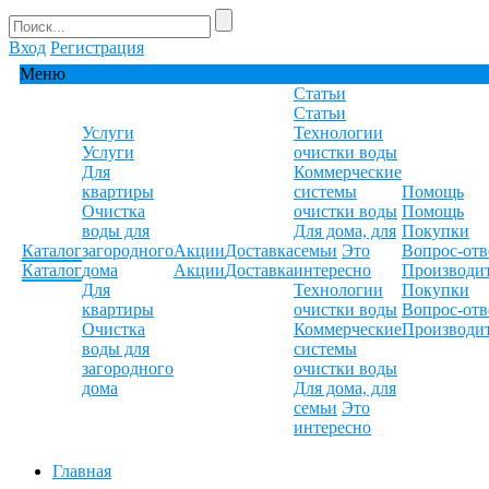
Вход
Регистрация
Меню
Статьи
Статьи
Услуги
Технологии
Услуги
очистки воды
Для
Коммерческие
квартиры
системы
Помощь
Очистка
очистки воды
Помощь
воды для
Для дома, для
Покупки
Каталог
загородного
Акции
Доставка
семьи
Это
Вопрос-отв
Каталог
дома
Акции
Доставка
интересно
Производи
Для
Технологии
Покупки
квартиры
очистки воды
Вопрос-отв
Очистка
Коммерческие
Производи
воды для
системы
загородного
очистки воды
дома
Для дома, для
семьи
Это
интересно
Главная