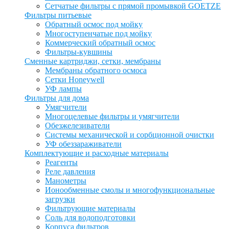
Сетчатые фильтры с прямой промывкой GOETZE
Фильтры питьевые
Обратный осмос под мойку
Многоступенчатые под мойку
Коммерческий обратный осмос
Фильтры-кувшины
Сменные картриджи, сетки, мембраны
Мембраны обратного осмоса
Сетки Honeywell
УФ лампы
Фильтры для дома
Умягчители
Многоцелевые фильтры и умягчители
Обезжелезиватели
Системы механической и сорбционной очистки
УФ обеззараживатели
Комплектующие и расходные материалы
Реагенты
Реле давления
Манометры
Ионообменные смолы и многофункциональные
загрузки
Фильтрующие материалы
Соль для водоподготовки
Корпуса фильтров