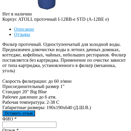
Нет в наличии
Корпус ATOLL проточный I-12BB-e STD (A-12BE e)
Описание
Отзывы
Фильтр проточный. Одноступенчатый для холодной воды.
Предназначен дляочистки воды в летних дачных домиках,
коттедже, кофейных, чайных, небольших ресторанов. Фильтр
поставляется без картриджа. Применение по очистке зависит
от типа картриджа, установленного в фильтр (механика,
уголь)
Скорость фильтрации: до 60 л/мин
Присоединительный размер 1"
Стандарт 20" Big Blue
Рабочее давление до 6 атм.
Рабочая температура: 2-38 С
Габаритные размеры: 190х190х640 (Д.Ш.В.)
Оставить отзыв
Ваш отзыв был отправлен!
ФИО
*
Отзыв
*