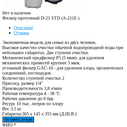
Нет в наличии
Фильтр проточный D-21 STD (A-211E )
Описание
Отзывы
Экономичная модель для семьи из двух человек.
Высокое качество очистки обычной водопроводной воды при
небольших габаритах. Две ступени очистки.
Механический предфильтр P5 (5 мкм)- для удаления
механических примесей крупнее 5 мкм,
угольный фильтр GAC-10 - для удаления хлора, органических
соединений, пестицидов.
Количество ступеней очистки 2
Присоед. размер 1/4"
Производительность 3,8 л/мин
Рабочая температура 4 - 38 °С
Рабочее давление до 6 бар
Ресурс 10 тыс. литров по хлору
Вес 3.5 кг
Габариты:365 х 145 х 355 мм (Д.Ш.В.)
Оставить отзыв
Ваш отзыв был отправлен!
ФИО
*