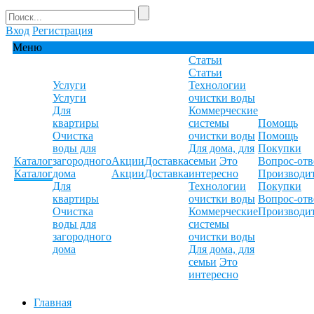
Вход
Регистрация
Меню
Статьи
Статьи
Услуги
Технологии
Услуги
очистки воды
Для
Коммерческие
квартиры
системы
Помощь
Очистка
очистки воды
Помощь
воды для
Для дома, для
Покупки
Каталог
загородного
Акции
Доставка
семьи
Это
Вопрос-отв
Каталог
дома
Акции
Доставка
интересно
Производи
Для
Технологии
Покупки
квартиры
очистки воды
Вопрос-отв
Очистка
Коммерческие
Производи
воды для
системы
загородного
очистки воды
дома
Для дома, для
семьи
Это
интересно
Главная