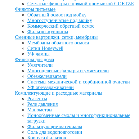
Сетчатые фильтры с прямой промывкой GOETZE
Фильтры питьевые
Обратный осмос под мойку
Многоступенчатые под мойку
Коммерческий обратный осмос
Фильтры-кувшины
Сменные картриджи, сетки, мембраны
Мембраны обратного осмоса
Сетки Honeywell
УФ лампы
Фильтры для дома
Умягчители
Многоцелевые фильтры и умягчители
Обезжелезиватели
Системы механической и сорбционной очистки
УФ обеззараживатели
Комплектующие и расходные материалы
Реагенты
Реле давления
Манометры
Ионообменные смолы и многофункциональные
загрузки
Фильтрующие материалы
Соль для водоподготовки
Корпуса фильтров