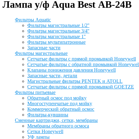
Лампа у/ф Aqua Best АВ-24B
Фильтры Aquatic
Фильтры магистральные 1/2''
Фильтры магистральные 3/4''
Фильтры магистральные 1''
Фильтры мультипатронные
Запасные части
Фильтры магистральные
Сетчатые фильтры с прямой промывкой Honeywell
Сетчатые фильтры с обратной промывкой Honeywel
Клапаны понижения давления Honeywell
Запасные части, детали
Магистральные фильтры PENTEK и ATOLL
Сетчатые фильтры с прямой промывкой GOETZE
Фильтры питьевые
Обратный осмос под мойку
Многоступенчатые под мойку
Коммерческий обратный осмос
Фильтры-кувшины
Сменные картриджи, сетки, мембраны
Мембраны обратного осмоса
Сетки Honeywell
УФ лампы