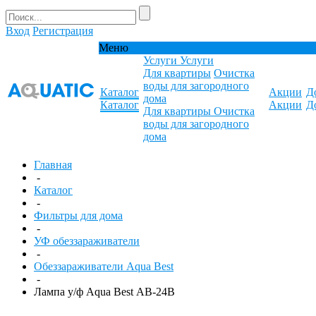
Вход
Регистрация
Меню
Услуги
Услуги
Для квартиры
Очистка
воды для загородного
Каталог
Акции
Д
дома
Каталог
Акции
Д
Для квартиры
Очистка
воды для загородного
дома
Главная
-
Каталог
-
Фильтры для дома
-
УФ обеззараживатели
-
Обеззараживатели Aqua Best
-
Лампа у/ф Aqua Best АВ-24B