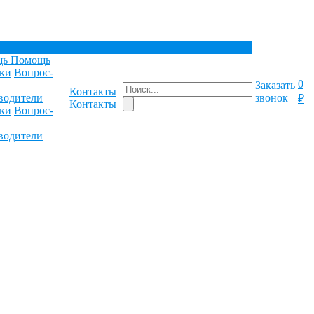
щь
Помощь
ки
Вопрос-
0
Заказать
Контакты
водители
звонок
₽
Контакты
ки
Вопрос-
водители