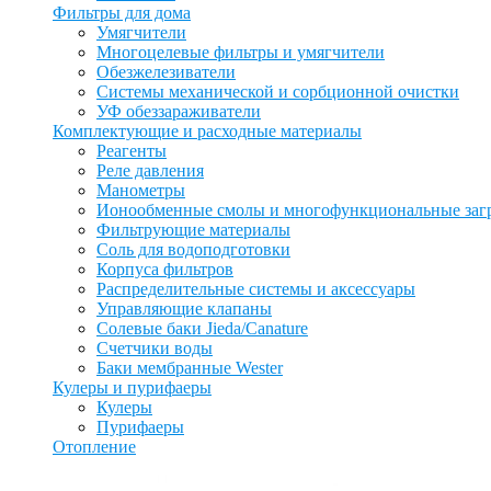
Фильтры для дома
Умягчители
Многоцелевые фильтры и умягчители
Обезжелезиватели
Системы механической и сорбционной очистки
УФ обеззараживатели
Комплектующие и расходные материалы
Реагенты
Реле давления
Манометры
Ионообменные смолы и многофункциональные заг
Фильтрующие материалы
Соль для водоподготовки
Корпуса фильтров
Распределительные системы и аксессуары
Управляющие клапаны
Солевые баки Jieda/Canature
Счетчики воды
Баки мембранные Wester
Кулеры и пурифаеры
Кулеры
Пурифаеры
Отопление