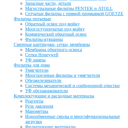
Запасные части, детали
Магистральные фильтры PENTEK и ATOLL
Сетчатые фильтры с прямой промывкой GOETZE
Фильтры питьевые
Обратный осмос под мойку
Многоступенчатые под мойку
Коммерческий обратный осмос
Фильтры-кувшины
Сменные картриджи, сетки, мембраны
Мембраны обратного осмоса
Сетки Honeywell
УФ лампы
Фильтры для дома
Умягчители
Многоцелевые фильтры и умягчители
Обезжелезиватели
Системы механической и сорбционной очистки
УФ обеззараживатели
Комплектующие и расходные материалы
Реагенты
Реле давления
Манометры
Ионообменные смолы и многофункциональные
загрузки
Фильтрующие материалы