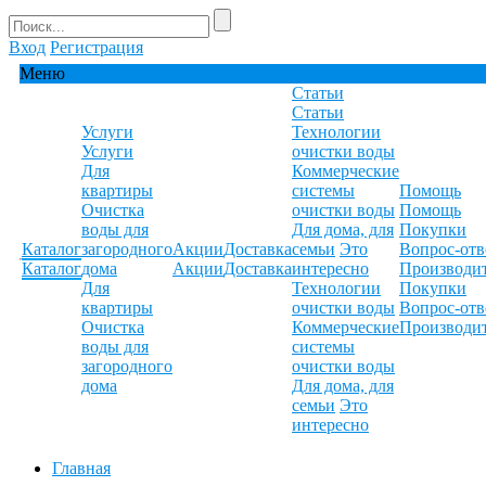
Вход
Регистрация
Меню
Статьи
Статьи
Услуги
Технологии
Услуги
очистки воды
Для
Коммерческие
квартиры
системы
Помощь
Очистка
очистки воды
Помощь
воды для
Для дома, для
Покупки
Каталог
загородного
Акции
Доставка
семьи
Это
Вопрос-отв
Каталог
дома
Акции
Доставка
интересно
Производи
Для
Технологии
Покупки
квартиры
очистки воды
Вопрос-отв
Очистка
Коммерческие
Производи
воды для
системы
загородного
очистки воды
дома
Для дома, для
семьи
Это
интересно
Главная