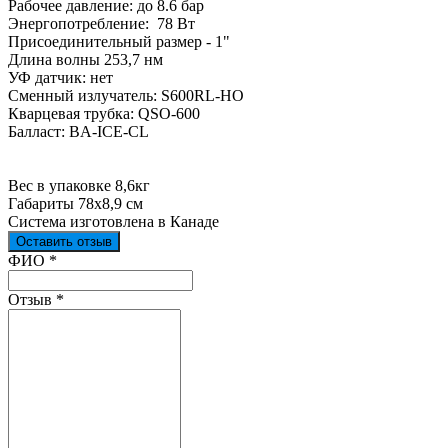
Рабочее давление: до 8.6 бар
Энергопотребление: 78 Вт
Присоединительный размер - 1"
Длина волны 253,7 нм
УФ датчик: нет
Сменный излучатель: S600RL-HO
Кварцевая трубка: QSO-600
Балласт: BA-ICE-CL
Вес в упаковке 8,6кг
Габариты 78х8,9 см
Система изготовлена в Канаде
Оставить отзыв
Ваш отзыв был отправлен!
ФИО
*
Отзыв
*