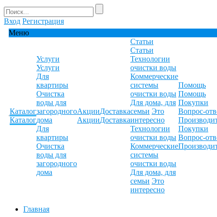
Вход
Регистрация
Меню
Статьи
Статьи
Услуги
Технологии
Услуги
очистки воды
Для
Коммерческие
квартиры
системы
Помощь
Очистка
очистки воды
Помощь
воды для
Для дома, для
Покупки
Каталог
загородного
Акции
Доставка
семьи
Это
Вопрос-отв
Каталог
дома
Акции
Доставка
интересно
Производи
Для
Технологии
Покупки
квартиры
очистки воды
Вопрос-отв
Очистка
Коммерческие
Производи
воды для
системы
загородного
очистки воды
дома
Для дома, для
семьи
Это
интересно
Главная