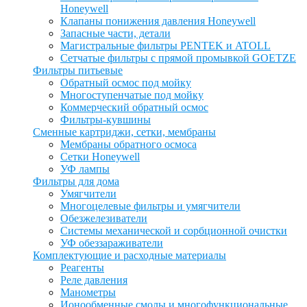
Honeywell
Клапаны понижения давления Honeywell
Запасные части, детали
Магистральные фильтры PENTEK и ATOLL
Сетчатые фильтры с прямой промывкой GOETZE
Фильтры питьевые
Обратный осмос под мойку
Многоступенчатые под мойку
Коммерческий обратный осмос
Фильтры-кувшины
Сменные картриджи, сетки, мембраны
Мембраны обратного осмоса
Сетки Honeywell
УФ лампы
Фильтры для дома
Умягчители
Многоцелевые фильтры и умягчители
Обезжелезиватели
Системы механической и сорбционной очистки
УФ обеззараживатели
Комплектующие и расходные материалы
Реагенты
Реле давления
Манометры
Ионообменные смолы и многофункциональные