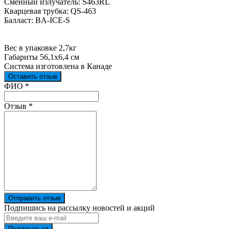
Сменный излучатель: S463RL
Кварцевая трубка: QS-463
Балласт: BA-ICE-S
Вес в упаковке 2,7кг
Габариты 56,1х6,4 см
Система изготовлена в Канаде
Оставить отзыв
Ваш отзыв был отправлен!
ФИО
*
Отзыв
*
Отправить отзыв
Подпишись на рассылку новостей и акций