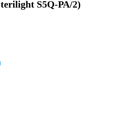
erilight S5Q-РА/2)
l