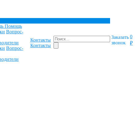
щь
Помощь
ки
Вопрос-
0
Заказать
Контакты
водители
звонок
₽
Контакты
ки
Вопрос-
водители