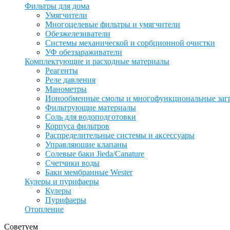
Фильтры для дома
Умягчители
Многоцелевые фильтры и умягчители
Обезжелезиватели
Системы механической и сорбционной очистки
УФ обеззараживатели
Комплектующие и расходные материалы
Реагенты
Реле давления
Манометры
Ионообменные смолы и многофункциональные заг
Фильтрующие материалы
Соль для водоподготовки
Корпуса фильтров
Распределительные системы и аксессуары
Управляющие клапаны
Солевые баки Jieda/Canature
Счетчики воды
Баки мембранные Wester
Кулеры и пурифаеры
Кулеры
Пурифаеры
Отопление
Советуем