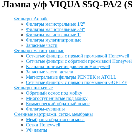
Лампа у/ф VIQUA S5Q-РА/2 (St
Фильтры Aquatic
Фильтры магистральные 1/2''
Фильтры магистральные 3/4''
Фильтры магистральные 1''
Фильтры мультипатронные
Запасные части
Фильтры магистральные
Сетчатые фильтры с прямой промывкой Honeywell
Сетчатые фильтры с обратной промывкой Honeywel
Клапаны понижения давления Honeywell
Запасные части, детали
Магистральные фильтры PENTEK и ATOLL
Сетчатые фильтры с прямой промывкой GOETZE
Фильтры питьевые
Обратный осмос под мойку
Многоступенчатые под мойку
Коммерческий обратный осмос
Фильтры-кувшины
Сменные картриджи, сетки, мембраны
Мембраны обратного осмоса
Сетки Honeywell
УФ лампы