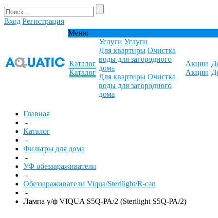
Вход
Регистрация
Меню
Услуги
Услуги
Для квартиры
Очистка
воды для загородного
Каталог
Акции
Д
дома
Каталог
Акции
Д
Для квартиры
Очистка
воды для загородного
дома
Главная
-
Каталог
-
Фильтры для дома
-
УФ обеззараживатели
-
Обеззараживатели Viqua/Sterilight/R-can
-
Лампа у/ф VIQUA S5Q-РА/2 (Sterilight S5Q-РА/2)