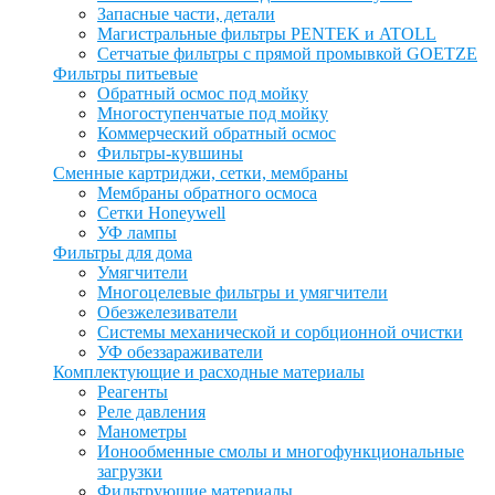
Запасные части, детали
Магистральные фильтры PENTEK и ATOLL
Сетчатые фильтры с прямой промывкой GOETZE
Фильтры питьевые
Обратный осмос под мойку
Многоступенчатые под мойку
Коммерческий обратный осмос
Фильтры-кувшины
Сменные картриджи, сетки, мембраны
Мембраны обратного осмоса
Сетки Honeywell
УФ лампы
Фильтры для дома
Умягчители
Многоцелевые фильтры и умягчители
Обезжелезиватели
Системы механической и сорбционной очистки
УФ обеззараживатели
Комплектующие и расходные материалы
Реагенты
Реле давления
Манометры
Ионообменные смолы и многофункциональные
загрузки
Фильтрующие материалы