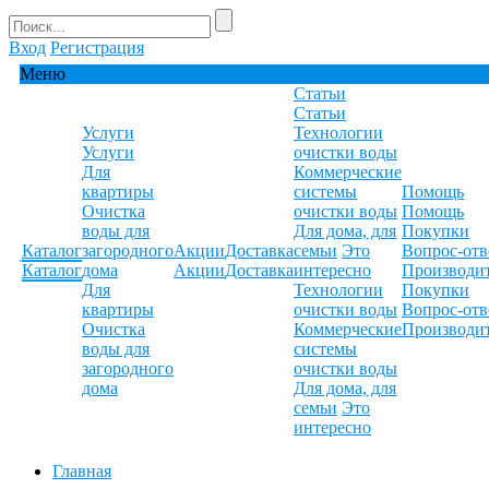
Вход
Регистрация
Меню
Статьи
Статьи
Услуги
Технологии
Услуги
очистки воды
Для
Коммерческие
квартиры
системы
Помощь
Очистка
очистки воды
Помощь
воды для
Для дома, для
Покупки
Каталог
загородного
Акции
Доставка
семьи
Это
Вопрос-отв
Каталог
дома
Акции
Доставка
интересно
Производи
Для
Технологии
Покупки
квартиры
очистки воды
Вопрос-отв
Очистка
Коммерческие
Производи
воды для
системы
загородного
очистки воды
дома
Для дома, для
семьи
Это
интересно
Главная