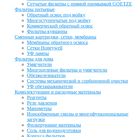
Сетчатые фильтры с прямой промывкой GOETZE
Фильтры питьевые
Обратный осмос под мойку
Многоступенчатые под мойку
Коммерческий обратный осмос
Фильтры-кувшины
Сменные картриджи, сетки, мембраны
Мембраны обратного осмоса
Сетки Honeywell
УФ лампы
Фильтры для дома
Умягчители
Многоцелевые фильтры и умягчители
Обезжелезиватели
Системы механической и сорбционной очистки
УФ обеззараживатели
Комплектующие и расходные материалы
Реагенты
Реле давления
Манометры
Ионообменные смолы и многофункциональные
загрузки
Фильтрующие материалы
Соль для водоподготовки
Корпуса фильтров