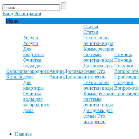
Вход
Регистрация
Меню
Статьи
Статьи
Услуги
Технологии
Услуги
очистки воды
Для
Коммерческие
квартиры
системы
Помощь
Очистка
очистки воды
Помощь
воды для
Для дома, для
Покупки
Каталог
загородного
Акции
Доставка
семьи
Это
Вопрос-отв
Каталог
дома
Акции
Доставка
интересно
Производи
Для
Технологии
Покупки
квартиры
очистки воды
Вопрос-отв
Очистка
Коммерческие
Производи
воды для
системы
загородного
очистки воды
дома
Для дома, для
семьи
Это
интересно
Главная