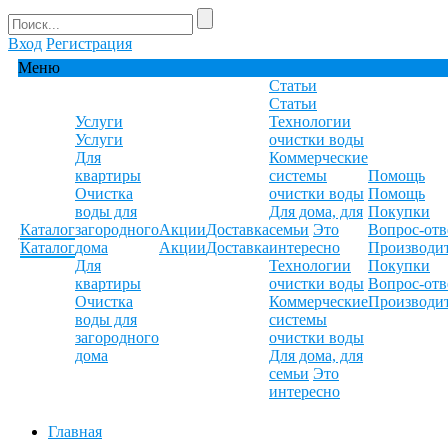
Вход
Регистрация
Меню
Статьи
Статьи
Услуги
Технологии
Услуги
очистки воды
Для
Коммерческие
квартиры
системы
Помощь
Очистка
очистки воды
Помощь
воды для
Для дома, для
Покупки
Каталог
загородного
Акции
Доставка
семьи
Это
Вопрос-отв
Каталог
дома
Акции
Доставка
интересно
Производи
Для
Технологии
Покупки
квартиры
очистки воды
Вопрос-отв
Очистка
Коммерческие
Производи
воды для
системы
загородного
очистки воды
дома
Для дома, для
семьи
Это
интересно
Главная