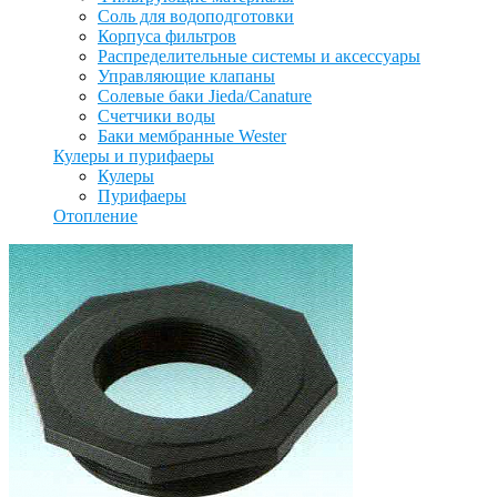
Соль для водоподготовки
Корпуса фильтров
Распределительные системы и аксессуары
Управляющие клапаны
Солевые баки Jieda/Canature
Счетчики воды
Баки мембранные Wester
Кулеры и пурифаеры
Кулеры
Пурифаеры
Отопление