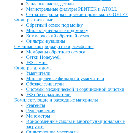
Запасные части, детали
Магистральные фильтры PENTEK и ATOLL
Сетчатые фильтры с прямой промывкой GOETZE
Фильтры питьевые
Обратный осмос под мойку
Многоступенчатые под мойку
Коммерческий обратный осмос
Фильтры-кувшины
Сменные картриджи, сетки, мембраны
Мембраны обратного осмоса
Сетки Honeywell
УФ лампы
Фильтры для дома
Умягчители
Многоцелевые фильтры и умягчители
Обезжелезиватели
Системы механической и сорбционной очистки
УФ обеззараживатели
Комплектующие и расходные материалы
Реагенты
Реле давления
Манометры
Ионообменные смолы и многофункциональные
загрузки
Фильтрующие материалы