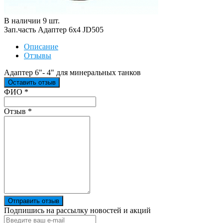
В наличии
9
шт
.
Зап.часть Адаптер 6х4 JD505
Описание
Отзывы
Адаптер 6"- 4" для минеральных танков
Оставить отзыв
Ваш отзыв был отправлен!
ФИО
*
Отзыв
*
Отправить отзыв
Подпишись на рассылку новостей и акций