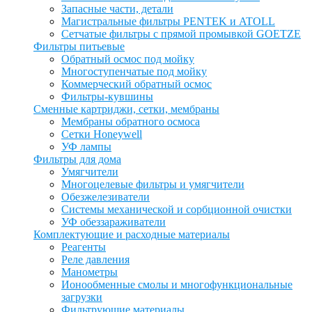
Запасные части, детали
Магистральные фильтры PENTEK и ATOLL
Сетчатые фильтры с прямой промывкой GOETZE
Фильтры питьевые
Обратный осмос под мойку
Многоступенчатые под мойку
Коммерческий обратный осмос
Фильтры-кувшины
Сменные картриджи, сетки, мембраны
Мембраны обратного осмоса
Сетки Honeywell
УФ лампы
Фильтры для дома
Умягчители
Многоцелевые фильтры и умягчители
Обезжелезиватели
Системы механической и сорбционной очистки
УФ обеззараживатели
Комплектующие и расходные материалы
Реагенты
Реле давления
Манометры
Ионообменные смолы и многофункциональные
загрузки
Фильтрующие материалы