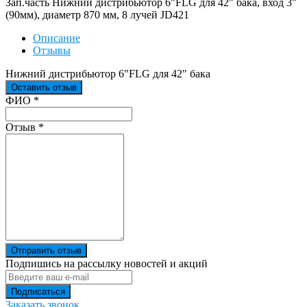
Зап.часть Нижний дистрибьютор 6"FLG для 42" бака, вход 3"
(90мм), диаметр 870 мм, 8 лучей JD421
Описание
Отзывы
Нижний дистрибьютор 6"FLG для 42" бака
Оставить отзыв
Ваш отзыв был отправлен!
ФИО
*
Отзыв
*
Отправить отзыв
Подпишись на рассылку новостей и акций
Заказать звонок