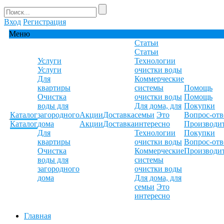
Вход
Регистрация
Меню
Статьи
Статьи
Услуги
Технологии
Услуги
очистки воды
Для
Коммерческие
квартиры
системы
Помощь
Очистка
очистки воды
Помощь
воды для
Для дома, для
Покупки
Каталог
загородного
Акции
Доставка
семьи
Это
Вопрос-отв
Каталог
дома
Акции
Доставка
интересно
Производи
Для
Технологии
Покупки
квартиры
очистки воды
Вопрос-отв
Очистка
Коммерческие
Производи
воды для
системы
загородного
очистки воды
дома
Для дома, для
семьи
Это
интересно
Главная