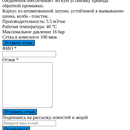
соединения обеспечивает легкую установку привода
обратной промывки.
Корпус из штампованной латуни, устойчивой к вымыванию
цинка, колба - пластик.
Производительность: 5.5 м3/час
Рабочая температура: 40 °С
Максимальное давление 16 бар
Сетка в комплекте 100 мкм.
Оставить отзыв
Ваш отзыв был отправлен!
ФИО
*
Отзыв
*
Отправить отзыв
Подпишись на рассылку новостей и акций