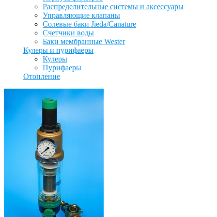
Распределительные системы и аксессуары
Управляющие клапаны
Солевые баки Jieda/Canature
Счетчики воды
Баки мембранные Wester
Кулеры и пурифаеры
Кулеры
Пурифаеры
Отопление