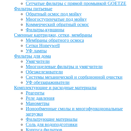
Сетчатые фильтры с прямой промывкой GOETZE
Фильтры питьевые
Обратный осмос под мойку
Многоступенчатые под мойку
Коммерческий обратный осмос
Фильтры-кувшины
Сменные картриджи, сетки, мембраны
Мембраны обратного осмоса
Сетки Honeywell
УФ лампы
Фильтры для дома
Умягчители
Многоцелевые фильтры и умягчители
Обезжелезиватели
Системы механической и сорбционной очистки
УФ обеззараживатели
Комплектующие и расходные материалы
Реагенты
Реле давления
Манометры
Ионообменные смолы и многофункциональные
загрузки
Фильтрующие материалы
Соль для водоподготовки
Корпуса фильтров