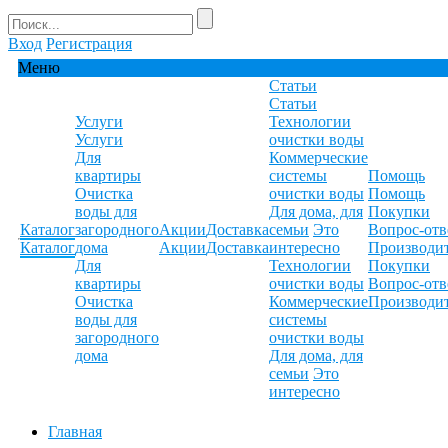
Вход
Регистрация
Меню
Статьи
Статьи
Услуги
Технологии
Услуги
очистки воды
Для
Коммерческие
квартиры
системы
Помощь
Очистка
очистки воды
Помощь
воды для
Для дома, для
Покупки
Каталог
загородного
Акции
Доставка
семьи
Это
Вопрос-отв
Каталог
дома
Акции
Доставка
интересно
Производи
Для
Технологии
Покупки
квартиры
очистки воды
Вопрос-отв
Очистка
Коммерческие
Производи
воды для
системы
загородного
очистки воды
дома
Для дома, для
семьи
Это
интересно
Главная