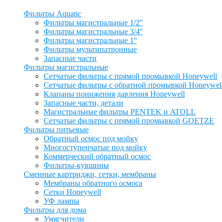
Фильтры Aquatic
Фильтры магистральные 1/2''
Фильтры магистральные 3/4''
Фильтры магистральные 1''
Фильтры мультипатронные
Запасные части
Фильтры магистральные
Сетчатые фильтры с прямой промывкой Honeywell
Сетчатые фильтры с обратной промывкой Honeywel
Клапаны понижения давления Honeywell
Запасные части, детали
Магистральные фильтры PENTEK и ATOLL
Сетчатые фильтры с прямой промывкой GOETZE
Фильтры питьевые
Обратный осмос под мойку
Многоступенчатые под мойку
Коммерческий обратный осмос
Фильтры-кувшины
Сменные картриджи, сетки, мембраны
Мембраны обратного осмоса
Сетки Honeywell
УФ лампы
Фильтры для дома
Умягчители