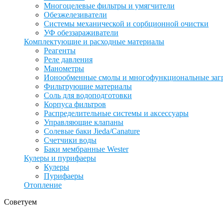
Многоцелевые фильтры и умягчители
Обезжелезиватели
Системы механической и сорбционной очистки
УФ обеззараживатели
Комплектующие и расходные материалы
Реагенты
Реле давления
Манометры
Ионообменные смолы и многофункциональные заг
Фильтрующие материалы
Соль для водоподготовки
Корпуса фильтров
Распределительные системы и аксессуары
Управляющие клапаны
Солевые баки Jieda/Canature
Счетчики воды
Баки мембранные Wester
Кулеры и пурифаеры
Кулеры
Пурифаеры
Отопление
Советуем