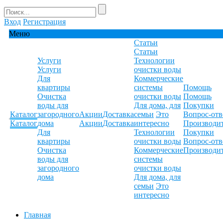
Вход
Регистрация
Меню
Статьи
Статьи
Услуги
Технологии
Услуги
очистки воды
Для
Коммерческие
квартиры
системы
Помощь
Очистка
очистки воды
Помощь
воды для
Для дома, для
Покупки
Каталог
загородного
Акции
Доставка
семьи
Это
Вопрос-отв
Каталог
дома
Акции
Доставка
интересно
Производи
Для
Технологии
Покупки
квартиры
очистки воды
Вопрос-отв
Очистка
Коммерческие
Производи
воды для
системы
загородного
очистки воды
дома
Для дома, для
семьи
Это
интересно
Главная