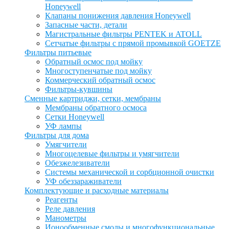
Honeywell
Клапаны понижения давления Honeywell
Запасные части, детали
Магистральные фильтры PENTEK и ATOLL
Сетчатые фильтры с прямой промывкой GOETZE
Фильтры питьевые
Обратный осмос под мойку
Многоступенчатые под мойку
Коммерческий обратный осмос
Фильтры-кувшины
Сменные картриджи, сетки, мембраны
Мембраны обратного осмоса
Сетки Honeywell
УФ лампы
Фильтры для дома
Умягчители
Многоцелевые фильтры и умягчители
Обезжелезиватели
Системы механической и сорбционной очистки
УФ обеззараживатели
Комплектующие и расходные материалы
Реагенты
Реле давления
Манометры
Ионообменные смолы и многофункциональные