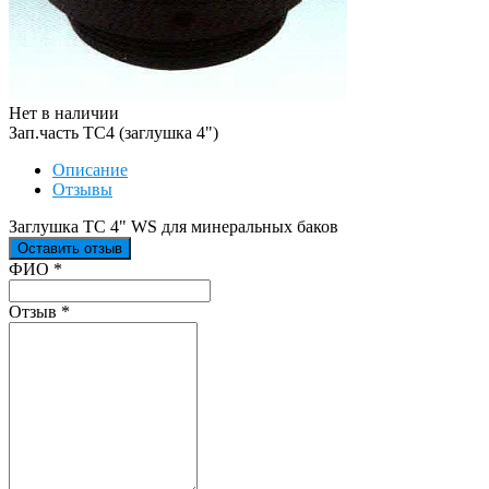
Нет в наличии
Зап.часть TC4 (заглушка 4")
Описание
Отзывы
Заглушка ТС 4" WS для минеральных баков
Оставить отзыв
Ваш отзыв был отправлен!
ФИО
*
Отзыв
*