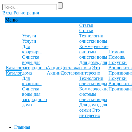
Вход
Регистрация
Меню
Статьи
Статьи
Услуги
Технологии
Услуги
очистки воды
Для
Коммерческие
квартиры
системы
Помощь
Очистка
очистки воды
Помощь
воды для
Для дома, для
Покупки
Каталог
загородного
Акции
Доставка
семьи
Это
Вопрос-отв
Каталог
дома
Акции
Доставка
интересно
Производи
Для
Технологии
Покупки
квартиры
очистки воды
Вопрос-отв
Очистка
Коммерческие
Производи
воды для
системы
загородного
очистки воды
дома
Для дома, для
семьи
Это
интересно
Главная