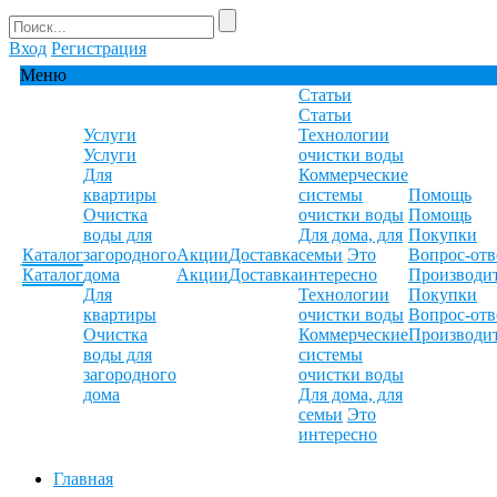
Вход
Регистрация
Меню
Статьи
Статьи
Услуги
Технологии
Услуги
очистки воды
Для
Коммерческие
квартиры
системы
Помощь
Очистка
очистки воды
Помощь
воды для
Для дома, для
Покупки
Каталог
загородного
Акции
Доставка
семьи
Это
Вопрос-отв
Каталог
дома
Акции
Доставка
интересно
Производи
Для
Технологии
Покупки
квартиры
очистки воды
Вопрос-отв
Очистка
Коммерческие
Производи
воды для
системы
загородного
очистки воды
дома
Для дома, для
семьи
Это
интересно
Главная