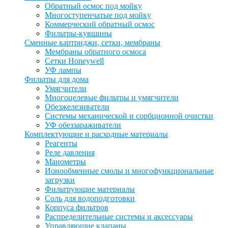
Обратный осмос под мойку
Многоступенчатые под мойку
Коммерческий обратный осмос
Фильтры-кувшины
Сменные картриджи, сетки, мембраны
Мембраны обратного осмоса
Сетки Honeywell
УФ лампы
Фильтры для дома
Умягчители
Многоцелевые фильтры и умягчители
Обезжелезиватели
Системы механической и сорбционной очистки
УФ обеззараживатели
Комплектующие и расходные материалы
Реагенты
Реле давления
Манометры
Ионообменные смолы и многофункциональные
загрузки
Фильтрующие материалы
Соль для водоподготовки
Корпуса фильтров
Распределительные системы и аксессуары
Управляющие клапаны