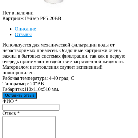
Нет в наличии
Картридж Гейзер PP5-20BB
Описание
Отзывы
Используется для механической фильтрации воды от
нерастворимых примесей. Осадочные картриджи очень
важны в бытовых системах фильтрации, так как в первую
очередь принимают воздействие загрязненной жидкости.
Материалом изготовления служит вспененный
полипропилен.
Рабочая температура: 4-40 град. С
Типоразмер: 20"BB
Габариты:110х110х510 мм.
Оставить отзыв
Ваш отзыв был отправлен!
ФИО
*
Отзыв
*