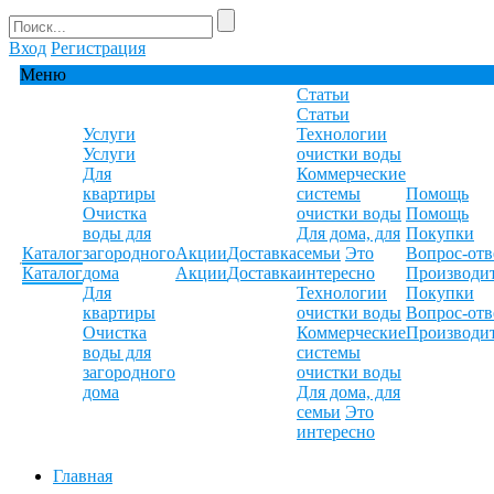
Вход
Регистрация
Меню
Статьи
Статьи
Услуги
Технологии
Услуги
очистки воды
Для
Коммерческие
квартиры
системы
Помощь
Очистка
очистки воды
Помощь
воды для
Для дома, для
Покупки
Каталог
загородного
Акции
Доставка
семьи
Это
Вопрос-отв
Каталог
дома
Акции
Доставка
интересно
Производи
Для
Технологии
Покупки
квартиры
очистки воды
Вопрос-отв
Очистка
Коммерческие
Производи
воды для
системы
загородного
очистки воды
дома
Для дома, для
семьи
Это
интересно
Главная