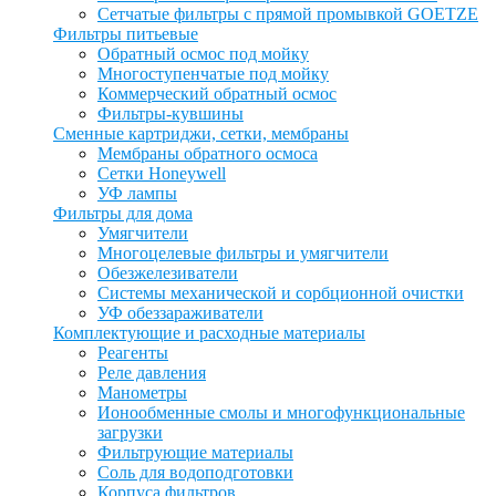
Сетчатые фильтры с прямой промывкой GOETZE
Фильтры питьевые
Обратный осмос под мойку
Многоступенчатые под мойку
Коммерческий обратный осмос
Фильтры-кувшины
Сменные картриджи, сетки, мембраны
Мембраны обратного осмоса
Сетки Honeywell
УФ лампы
Фильтры для дома
Умягчители
Многоцелевые фильтры и умягчители
Обезжелезиватели
Системы механической и сорбционной очистки
УФ обеззараживатели
Комплектующие и расходные материалы
Реагенты
Реле давления
Манометры
Ионообменные смолы и многофункциональные
загрузки
Фильтрующие материалы
Соль для водоподготовки
Корпуса фильтров