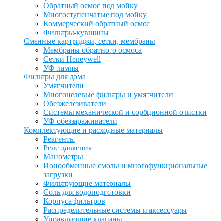
Обратный осмос под мойку
Многоступенчатые под мойку
Коммерческий обратный осмос
Фильтры-кувшины
Сменные картриджи, сетки, мембраны
Мембраны обратного осмоса
Сетки Honeywell
УФ лампы
Фильтры для дома
Умягчители
Многоцелевые фильтры и умягчители
Обезжелезиватели
Системы механической и сорбционной очистки
УФ обеззараживатели
Комплектующие и расходные материалы
Реагенты
Реле давления
Манометры
Ионообменные смолы и многофункциональные
загрузки
Фильтрующие материалы
Соль для водоподготовки
Корпуса фильтров
Распределительные системы и аксессуары
Управляющие клапаны