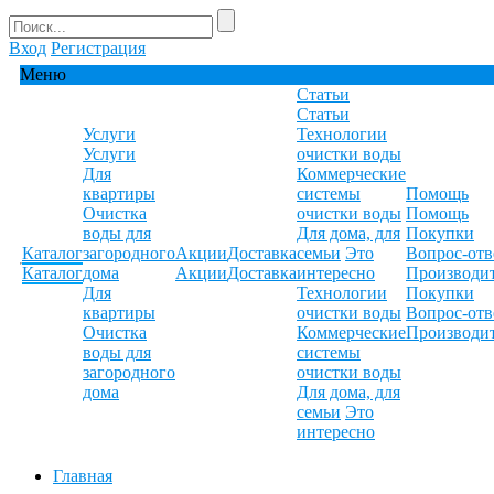
Вход
Регистрация
Меню
Статьи
Статьи
Услуги
Технологии
Услуги
очистки воды
Для
Коммерческие
квартиры
системы
Помощь
Очистка
очистки воды
Помощь
воды для
Для дома, для
Покупки
Каталог
загородного
Акции
Доставка
семьи
Это
Вопрос-отв
Каталог
дома
Акции
Доставка
интересно
Производи
Для
Технологии
Покупки
квартиры
очистки воды
Вопрос-отв
Очистка
Коммерческие
Производи
воды для
системы
загородного
очистки воды
дома
Для дома, для
семьи
Это
интересно
Главная