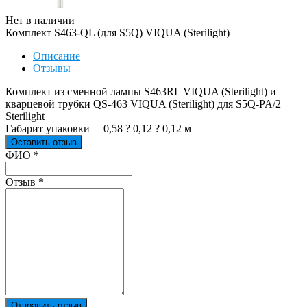
Нет в наличии
Комплект S463-QL (для S5Q) VIQUA (Sterilight)
Описание
Отзывы
Комплект из сменной лампы S463RL VIQUA (Sterilight) и
кварцевой трубки QS-463 VIQUA (Sterilight) для S5Q-PA/2
Sterilight
Габарит упаковки 0,58 ? 0,12 ? 0,12 м
Оставить отзыв
Ваш отзыв был отправлен!
ФИО
*
Отзыв
*
Отправить отзыв