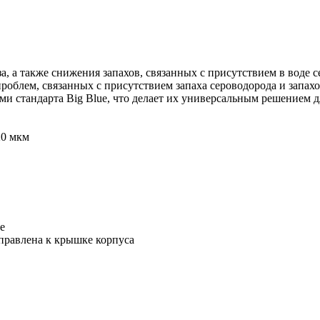
а, а также снижения запахов, связанных с присутствием в воде 
 проблем, связанных с присутствием запаха сероводорода и запа
 стандарта Big Blue, что делает их универсальным решением д
20 мкм
e
правлена к крышке корпуса