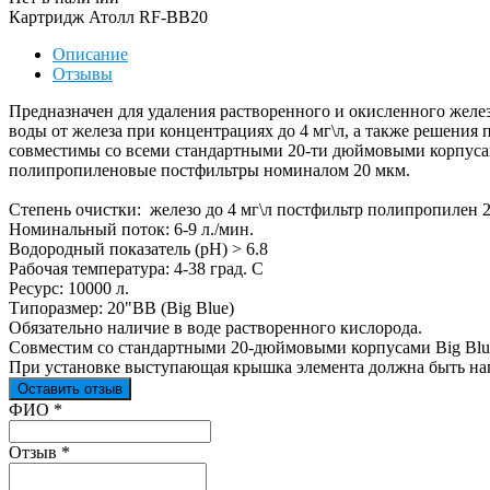
Картридж Атолл RF-BB20
Описание
Отзывы
Предназначен для удаления растворенного и окисленного желез
воды от железа при концентрациях до 4 мг\л, а также решения
совместимы со всеми стандартными 20-ти дюймовыми корпусами
полипропиленовые постфильтры номиналом 20 мкм.
Степень очистки: железо до 4 мг\л постфильтр полипропилен 
Номинальный поток: 6-9 л./мин.
Водородный показатель (pH) > 6.8
Рабочая температура: 4-38 град. С
Ресурс: 10000 л.
Типоразмер: 20"BB (Big Blue)
Обязательно наличие в воде растворенного кислорода.
Совместим со стандартными 20-дюймовыми корпусами Big Blu
При установке выступающая крышка элемента должна быть на
Оставить отзыв
Ваш отзыв был отправлен!
ФИО
*
Отзыв
*