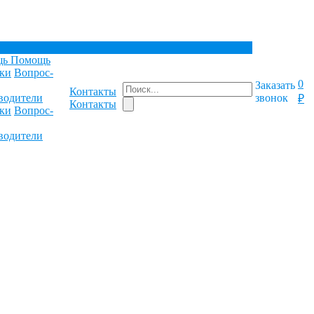
щь
Помощь
ки
Вопрос-
0
Заказать
Контакты
водители
звонок
₽
Контакты
ки
Вопрос-
водители