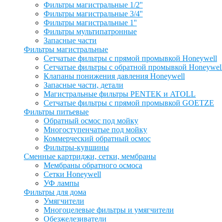
Фильтры магистральные 1/2''
Фильтры магистральные 3/4''
Фильтры магистральные 1''
Фильтры мультипатронные
Запасные части
Фильтры магистральные
Сетчатые фильтры с прямой промывкой Honeywell
Сетчатые фильтры с обратной промывкой Honeywel
Клапаны понижения давления Honeywell
Запасные части, детали
Магистральные фильтры PENTEK и ATOLL
Сетчатые фильтры с прямой промывкой GOETZE
Фильтры питьевые
Обратный осмос под мойку
Многоступенчатые под мойку
Коммерческий обратный осмос
Фильтры-кувшины
Сменные картриджи, сетки, мембраны
Мембраны обратного осмоса
Сетки Honeywell
УФ лампы
Фильтры для дома
Умягчители
Многоцелевые фильтры и умягчители
Обезжелезиватели