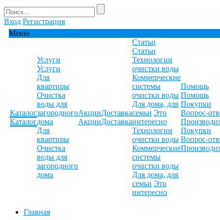
Вход
Регистрация
Меню
Статьи
Статьи
Услуги
Технологии
Услуги
очистки воды
Для
Коммерческие
квартиры
системы
Помощь
Очистка
очистки воды
Помощь
воды для
Для дома, для
Покупки
Каталог
загородного
Акции
Доставка
семьи
Это
Вопрос-отв
Каталог
дома
Акции
Доставка
интересно
Производи
Для
Технологии
Покупки
квартиры
очистки воды
Вопрос-отв
Очистка
Коммерческие
Производи
воды для
системы
загородного
очистки воды
дома
Для дома, для
семьи
Это
интересно
Главная