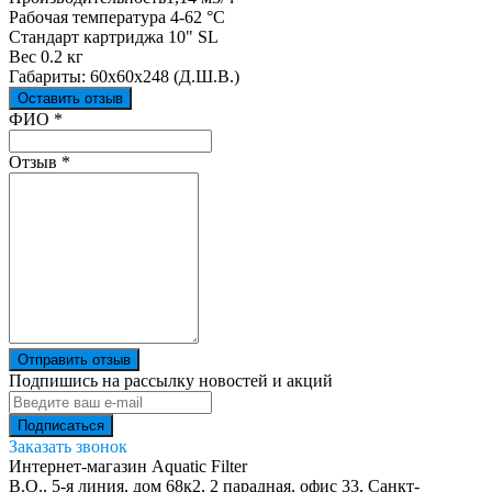
Рабочая температура 4-62 °С
Стандарт картриджа 10" SL
Вес 0.2 кг
Габариты: 60х60х248 (Д.Ш.В.)
Оставить отзыв
Ваш отзыв был отправлен!
ФИО
*
Отзыв
*
Отправить отзыв
Подпишись на рассылку новостей и акций
Заказать звонок
Интернет-магазин Aquatic Filter
В.О., 5-я линия, дом 68к2, 2 парадная, офис 33,
Санкт-