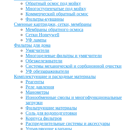
Обратный осмос под мойку
Многоступенчатые под мойку
Коммерческий обратный осмос
Фильтры-кувшины
Сменные картриджи, сетки, мембраны
Мембраны обратного осмоса
Сетки Honeywell
УФ лампы
Фильтры для дома
Умягчители
Многоцелевые фильтры и умягчители
Обезжелезиватели
Системы механической и сорбционной очистки
УФ обеззараживатели
Комплектующие и расходные материалы
Реагенты
Реле давления
Манометры
Ионообменные смолы и многофункциональные
загрузки
Фильтрующие материалы
Соль для водоподготовки
Корпуса фильтров
Распределительные системы и аксессуары
Управляющие клапаны