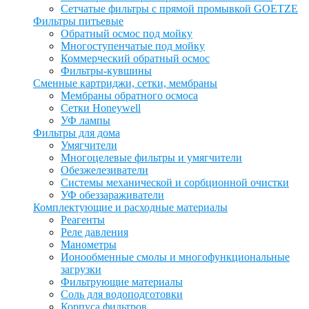
Сетчатые фильтры с прямой промывкой GOETZE
Фильтры питьевые
Обратный осмос под мойку
Многоступенчатые под мойку
Коммерческий обратный осмос
Фильтры-кувшины
Сменные картриджи, сетки, мембраны
Мембраны обратного осмоса
Сетки Honeywell
УФ лампы
Фильтры для дома
Умягчители
Многоцелевые фильтры и умягчители
Обезжелезиватели
Системы механической и сорбционной очистки
УФ обеззараживатели
Комплектующие и расходные материалы
Реагенты
Реле давления
Манометры
Ионообменные смолы и многофункциональные
загрузки
Фильтрующие материалы
Соль для водоподготовки
Корпуса фильтров