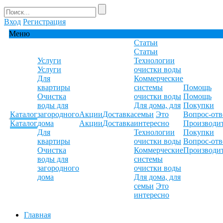
Вход
Регистрация
Меню
Статьи
Статьи
Услуги
Технологии
Услуги
очистки воды
Для
Коммерческие
квартиры
системы
Помощь
Очистка
очистки воды
Помощь
воды для
Для дома, для
Покупки
Каталог
загородного
Акции
Доставка
семьи
Это
Вопрос-отв
Каталог
дома
Акции
Доставка
интересно
Производи
Для
Технологии
Покупки
квартиры
очистки воды
Вопрос-отв
Очистка
Коммерческие
Производи
воды для
системы
загородного
очистки воды
дома
Для дома, для
семьи
Это
интересно
Главная