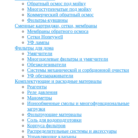
Обратный осмос под мойку
Многоступенчатые под мойку
Коммерческий обратный осмос
Фильтры-кувшины
Сменные картриджи, сетки, мембраны
Мембраны обратного осмоса
Сетки Honeywell
УФ лампы
Фильтры для дома
Умягчители
Многоцелевые фильтры и умягчители
Обезжелезиватели
Системы механической и сорбционной очистки
УФ обеззараживатели
Комплектующие и расходные материалы
Реагенты
Реле давления
Манометры
Ионообменные смолы и многофункциональные
загрузки
Фильтрующие материалы
Соль для водоподготовки
Корпуса фильтров
Распределительные системы и аксессуары
Управляющие клапаны