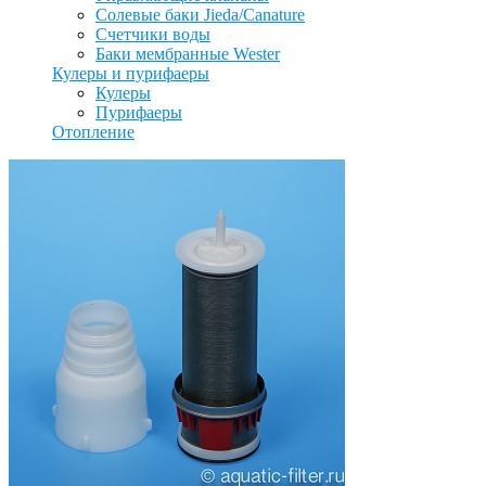
Солевые баки Jieda/Canature
Счетчики воды
Баки мембранные Wester
Кулеры и пурифаеры
Кулеры
Пурифаеры
Отопление