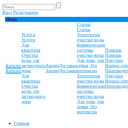
Вход
Регистрация
Меню
Статьи
Статьи
Услуги
Технологии
Услуги
очистки воды
Для
Коммерческие
квартиры
системы
Помощь
Очистка
очистки воды
Помощь
воды для
Для дома, для
Покупки
Каталог
загородного
Акции
Доставка
семьи
Это
Вопрос-отв
Каталог
дома
Акции
Доставка
интересно
Производи
Для
Технологии
Покупки
квартиры
очистки воды
Вопрос-отв
Очистка
Коммерческие
Производи
воды для
системы
загородного
очистки воды
дома
Для дома, для
семьи
Это
интересно
Главная