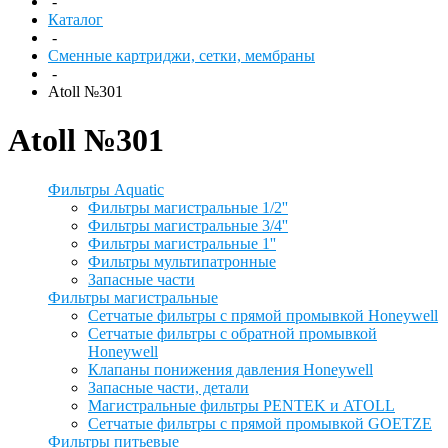
-
Каталог
-
Сменные картриджи, сетки, мембраны
-
Atoll №301
Atoll №301
Фильтры Aquatic
Фильтры магистральные 1/2''
Фильтры магистральные 3/4''
Фильтры магистральные 1''
Фильтры мультипатронные
Запасные части
Фильтры магистральные
Сетчатые фильтры с прямой промывкой Honeywell
Сетчатые фильтры с обратной промывкой
Honeywell
Клапаны понижения давления Honeywell
Запасные части, детали
Магистральные фильтры PENTEK и ATOLL
Сетчатые фильтры с прямой промывкой GOETZE
Фильтры питьевые