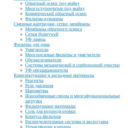
Обратный осмос под мойку
Многоступенчатые под мойку
Коммерческий обратный осмос
Фильтры-кувшины
Сменные картриджи, сетки, мембраны
Мембраны обратного осмоса
Сетки Honeywell
УФ лампы
Фильтры для дома
Умягчители
Многоцелевые фильтры и умягчители
Обезжелезиватели
Системы механической и сорбционной очистки
УФ обеззараживатели
Комплектующие и расходные материалы
Реагенты
Реле давления
Манометры
Ионообменные смолы и многофункциональные
загрузки
Фильтрующие материалы
Соль для водоподготовки
Корпуса фильтров
Распределительные системы и аксессуары
Управляющие клапаны