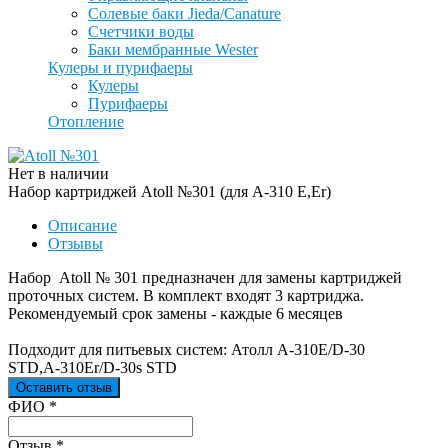
Солевые баки Jieda/Canature
Счетчики воды
Баки мембранные Wester
Кулеры и пурифаеры
Кулеры
Пурифаеры
Отопление
Нет в наличии
Набор картриджей Atoll №301 (для А-310 E,Er)
Описание
Отзывы
Набор Atoll № 301 предназначен для замены картриджей
проточных систем. В комплект входят 3 картриджа.
Рекомендуемый срок замены - каждые 6 месяцев
Подходит для питьевых систем: Атолл А-310E/D-30
STD,А-310Er/D-30s STD
Оставить отзыв
Ваш отзыв был отправлен!
ФИО
*
Отзыв
*