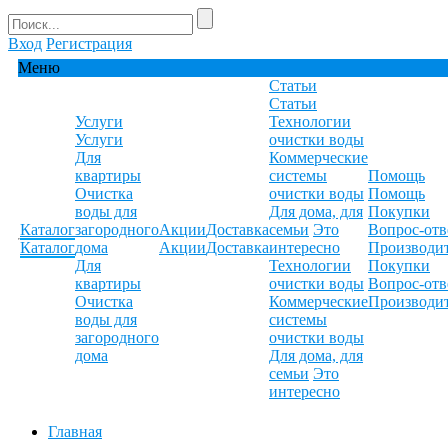
Вход
Регистрация
Меню
Статьи
Статьи
Услуги
Технологии
Услуги
очистки воды
Для
Коммерческие
квартиры
системы
Помощь
Очистка
очистки воды
Помощь
воды для
Для дома, для
Покупки
Каталог
загородного
Акции
Доставка
семьи
Это
Вопрос-отв
Каталог
дома
Акции
Доставка
интересно
Производи
Для
Технологии
Покупки
квартиры
очистки воды
Вопрос-отв
Очистка
Коммерческие
Производи
воды для
системы
загородного
очистки воды
дома
Для дома, для
семьи
Это
интересно
Главная