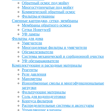
Обратный осмос под мойку
Многоступенчатые под мойку
Коммерческий обратный осмос
Фильтры-кувшины
Сменные картриджи, сетки, мембраны
Мембраны обратного осмоса
Сетки Honeywell
УФ лампы
Фильтры для дома
Умягчители
Многоцелевые фильтры и умягчители
Обезжелезиватели
Системы механической и сорбционной очистки
УФ обеззараживатели
Комплектующие и расходные материалы
Реагенты
Реле давления
Манометры
Ионообменные смолы и многофункциональные
загрузки
Фильтрующие материалы
Соль для водоподготовки
Корпуса фильтров
Распределительные системы и аксессуары
Управляющие клапаны