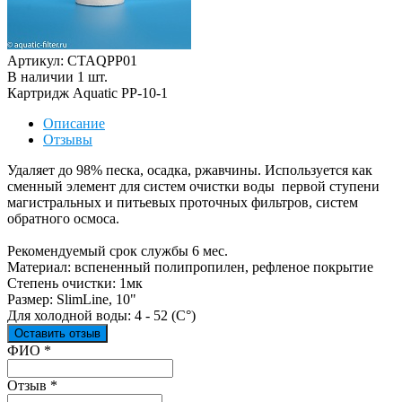
Артикул: CTAQPP01
В наличии
1
шт
.
Картридж Aquatic PP-10-1
Описание
Отзывы
Удаляет до 98% песка, осадка, ржавчины. Используется как
сменный элемент для систем очистки воды первой ступени
магистральных и питьевых проточных фильтров, систем
обратного осмоса.
Рекомендуемый срок службы 6 мес.
Материал: вспененный полипропилен, рефленое покрытие
Степень очистки: 1мк
Размер: SlimLine, 10"
Для холодной воды: 4 - 52 (С°)
Оставить отзыв
Ваш отзыв был отправлен!
ФИО
*
Отзыв
*