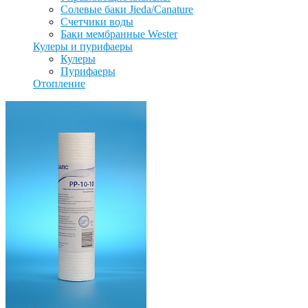
Солевые баки Jieda/Canature
Счетчики воды
Баки мембранные Wester
Кулеры и пурифаеры
Кулеры
Пурифаеры
Отопление