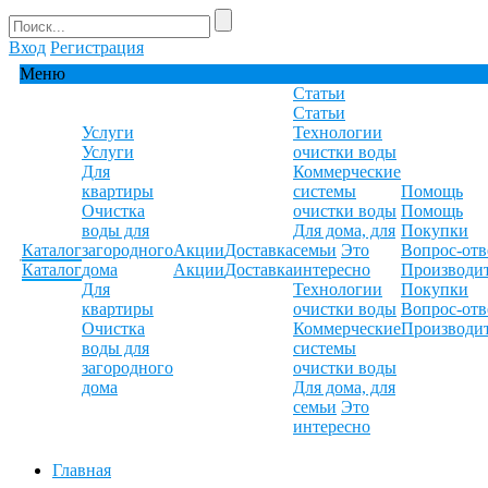
Вход
Регистрация
Меню
Статьи
Статьи
Услуги
Технологии
Услуги
очистки воды
Для
Коммерческие
квартиры
системы
Помощь
Очистка
очистки воды
Помощь
воды для
Для дома, для
Покупки
Каталог
загородного
Акции
Доставка
семьи
Это
Вопрос-отв
Каталог
дома
Акции
Доставка
интересно
Производи
Для
Технологии
Покупки
квартиры
очистки воды
Вопрос-отв
Очистка
Коммерческие
Производи
воды для
системы
загородного
очистки воды
дома
Для дома, для
семьи
Это
интересно
Главная