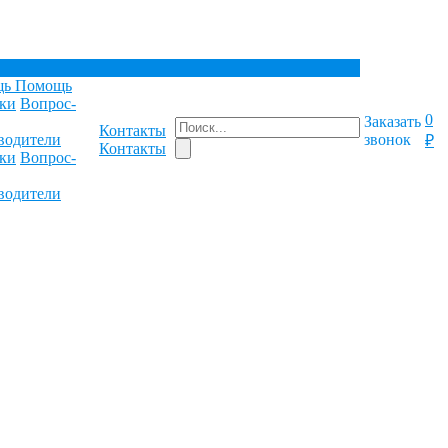
щь
Помощь
ки
Вопрос-
0
Заказать
Контакты
водители
звонок
₽
Контакты
ки
Вопрос-
водители