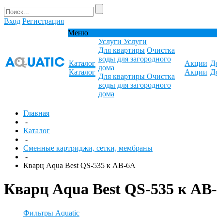
Вход
Регистрация
Меню
Услуги
Услуги
Для квартиры
Очистка
воды для загородного
Каталог
Акции
Д
дома
Каталог
Акции
Д
Для квартиры
Очистка
воды для загородного
дома
Главная
-
Каталог
-
Сменные картриджи, сетки, мембраны
-
Кварц Aqua Best QS-535 к АВ-6А
Кварц Aqua Best QS-535 к АВ
Фильтры Aquatic