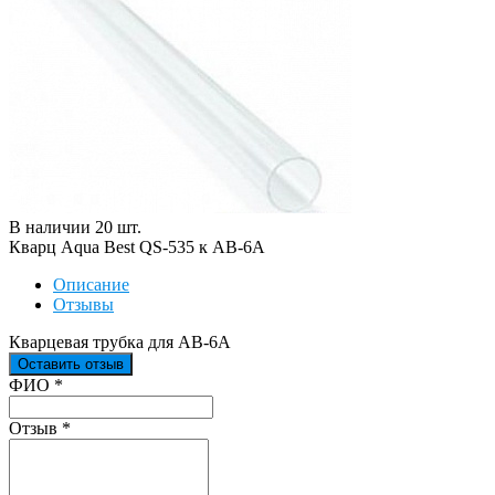
В наличии
20
шт
.
Кварц Aqua Best QS-535 к АВ-6А
Описание
Отзывы
Кварцевая трубка для АВ-6А
Оставить отзыв
Ваш отзыв был отправлен!
ФИО
*
Отзыв
*