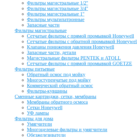
Фильтры магистральные 1/2''
Фильтры магистральные 3/4''
Фильтры магистральные 1''
Фильтры мультипатронные
Запасные части
Фильтры магистральные
Сетчатые фильтры с прямой промывкой Honeywell
Сетчатые фильтры с обратной промывкой Honeywel
Клапаны понижения давления Honeywell
Запасные части, детали
Магистральные фильтры PENTEK и ATOLL
Сетчатые фильтры с прямой промывкой GOETZE
Фильтры питьевые
Обратный осмос под мойку
Многоступенчатые под мойку
Коммерческий обратный осмос
Фильтры-кувшины
Сменные картриджи, сетки, мембраны
Мембраны обратного осмоса
Сетки Honeywell
УФ лампы
Фильтры для дома
Умягчители
Многоцелевые фильтры и умягчители
Обезжелезиватели