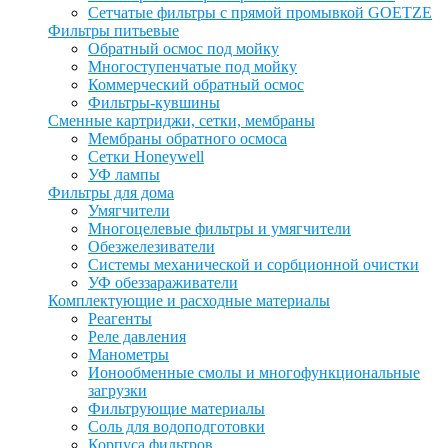
Сетчатые фильтры с прямой промывкой GOETZE
Фильтры питьевые
Обратный осмос под мойку
Многоступенчатые под мойку
Коммерческий обратный осмос
Фильтры-кувшины
Сменные картриджи, сетки, мембраны
Мембраны обратного осмоса
Сетки Honeywell
УФ лампы
Фильтры для дома
Умягчители
Многоцелевые фильтры и умягчители
Обезжелезиватели
Системы механической и сорбционной очистки
УФ обеззараживатели
Комплектующие и расходные материалы
Реагенты
Реле давления
Манометры
Ионообменные смолы и многофункциональные
загрузки
Фильтрующие материалы
Соль для водоподготовки
Корпуса фильтров