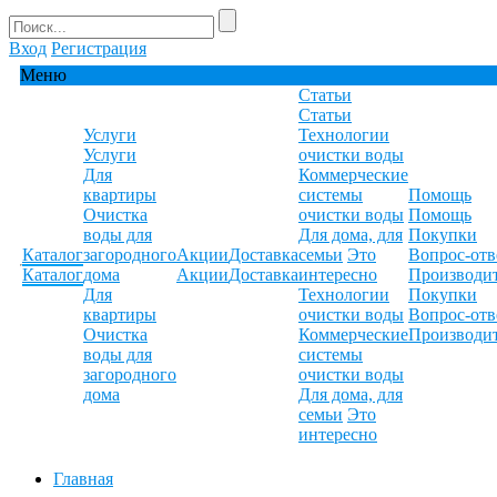
Вход
Регистрация
Меню
Статьи
Статьи
Услуги
Технологии
Услуги
очистки воды
Для
Коммерческие
квартиры
системы
Помощь
Очистка
очистки воды
Помощь
воды для
Для дома, для
Покупки
Каталог
загородного
Акции
Доставка
семьи
Это
Вопрос-отв
Каталог
дома
Акции
Доставка
интересно
Производи
Для
Технологии
Покупки
квартиры
очистки воды
Вопрос-отв
Очистка
Коммерческие
Производи
воды для
системы
загородного
очистки воды
дома
Для дома, для
семьи
Это
интересно
Главная