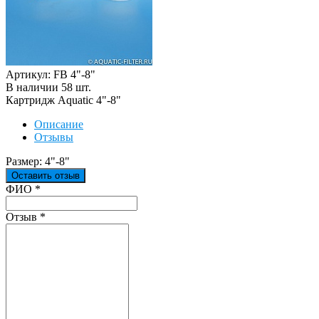
Артикул: FB 4"-8"
В наличии
58
шт
.
Картридж Aquatic 4"-8"
Описание
Отзывы
Размер: 4"-8"
Оставить отзыв
Ваш отзыв был отправлен!
ФИО
*
Отзыв
*